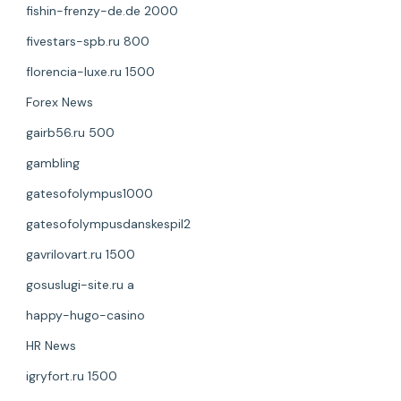
fishin-frenzy-de.de 2000
fivestars-spb.ru 800
florencia-luxe.ru 1500
Forex News
gairb56.ru 500
gambling
gatesofolympus1000
gatesofolympusdanskespil2
gavrilovart.ru 1500
gosuslugi-site.ru a
happy-hugo-casino
HR News
igryfort.ru 1500