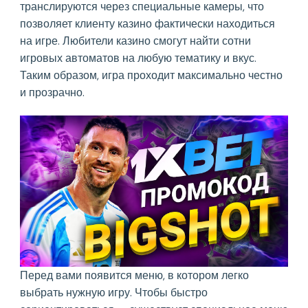
транслируются через специальные камеры, что
позволяет клиенту казино фактически находиться
на игре. Любители казино смогут найти сотни
игровых автоматов на любую тематику и вкус.
Таким образом, игра проходит максимально честно
и прозрачно.
Перед вами появится меню, в котором легко
выбрать нужную игру. Чтобы быстро