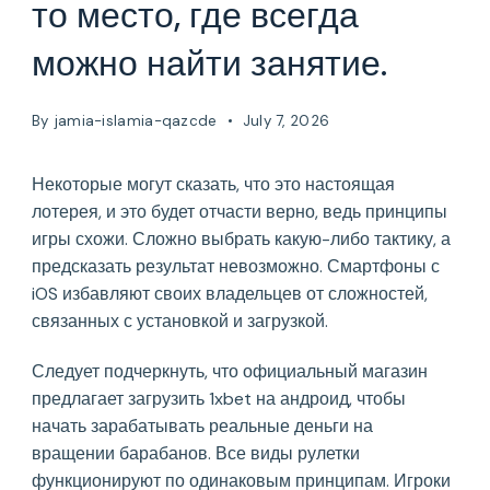
то место, где всегда
можно найти занятие.
By
jamia-islamia-qazcde
July 7, 2026
Некоторые могут сказать, что это настоящая
лотерея, и это будет отчасти верно, ведь принципы
игры схожи. Сложно выбрать какую-либо тактику, а
предсказать результат невозможно. Смартфоны с
iOS избавляют своих владельцев от сложностей,
связанных с установкой и загрузкой.
Следует подчеркнуть, что официальный магазин
предлагает загрузить 1xbet на андроид, чтобы
начать зарабатывать реальные деньги на
вращении барабанов. Все виды рулетки
функционируют по одинаковым принципам.
Игроки