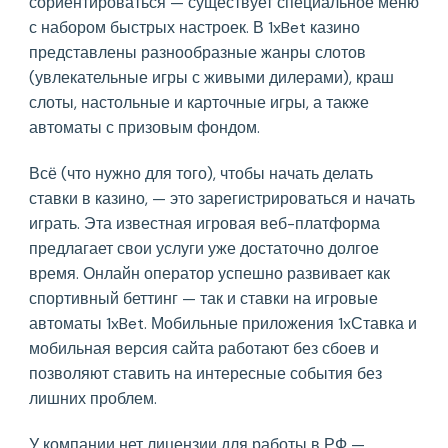
сориентироваться — существует специальное меню
с набором быстрых настроек. В 1xBet казино
представлены разнообразные жанры слотов
(увлекательные игры с живыми дилерами), краш
слоты, настольные и карточные игры, а также
автоматы с призовым фондом.
Всё (что нужно для того), чтобы начать делать
ставки в казино, — это зарегистрироваться и начать
играть. Эта известная игровая веб-платформа
предлагает свои услуги уже достаточно долгое
время. Онлайн оператор успешно развивает как
спортивный беттинг — так и ставки на игровые
автоматы 1xBet. Мобильные приложения 1xСтавка и
мобильная версия сайта работают без сбоев и
позволяют ставить на интересные события без
лишних проблем.
У компании нет лицензии для работы в РФ —