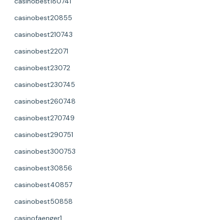
casinobest180741
casinobest20855
casinobest210743
casinobest22071
casinobest23072
casinobest230745
casinobest260748
casinobest270749
casinobest290751
casinobest300753
casinobest30856
casinobest40857
casinobest50858
casinofaenger1