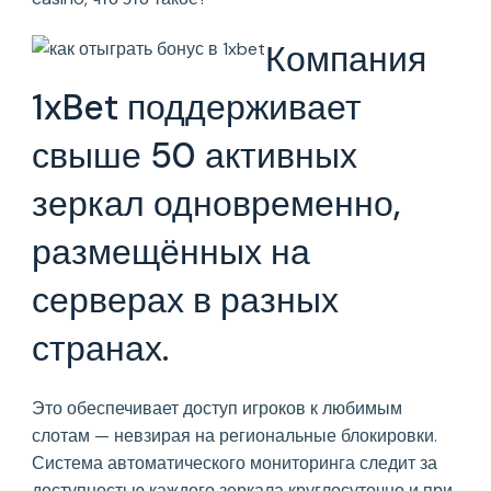
Компания
1xBet поддерживает
свыше 50 активных
зеркал одновременно,
размещённых на
серверах в разных
странах.
Это обеспечивает доступ игроков к любимым
слотам — невзирая на региональные блокировки.
Система автоматического мониторинга следит за
доступностью каждого зеркала круглосуточно и при