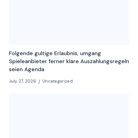
Folgende gultige Erlaubnis, umgang
Spieleanbieter ferner klare Auszahlungsregeln
seien Agenda
July 27, 2026
Uncategorized