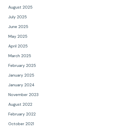
August 2025
July 2025
June 2025
May 2025
April 2025
March 2025
February 2025
January 2025
January 2024
November 2023
August 2022
February 2022
October 2021