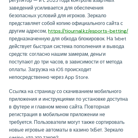
регулятор — и с 2023 года контроль азартных
заведений усиливается для обеспечения
безопасных условий для игроков. Зеркало
представляет собой копию официального сайта с
другим адресом,
https://tjournal.kz/esports-betting/
предназначенную для обхода блокировок. На 1xbet
действует быстрая система пополнения и вывода
средств: согласно нашим замерам, деньги
поступают до три часов, в зависимости от метода
оплаты. Загрузка на iOS происходит
непосредственно через App Store.
Ссылка на страницу со скачиванием мобильного
приложения и инструкциями по установке доступна
в футере и главном меню сайта. Повторная
регистрация в мобильном приложении не
требуется. Пользователи могут также сортировать
новые игровые автоматы в казино 1хБет. Зеркало
casino, что это такое?