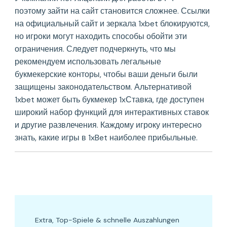
поэтому зайти на сайт становится сложнее. Ссылки
на официальный сайт и зеркала 1xbet блокируются,
но игроки могут находить способы обойти эти
ограничения. Следует подчеркнуть, что мы
рекомендуем использовать легальные
букмекерские конторы, чтобы ваши деньги были
защищены законодательством. Альтернативой
1xbet может быть букмекер 1xСтавка, где доступен
широкий набор функций для интерактивных ставок
и другие развлечения. Каждому игроку интересно
знать, какие игры в 1xBet наиболее прибыльные.
Post
Extra, Top-Spiele & schnelle Auszahlungen