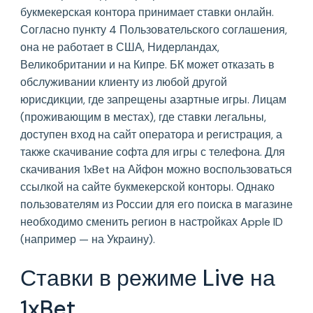
букмекерская контора принимает ставки онлайн.
Согласно пункту 4 Пользовательского соглашения,
она не работает в США, Нидерландах,
Великобритании и на Кипре. БК может отказать в
обслуживании клиенту из любой другой
юрисдикции, где запрещены азартные игры. Лицам
(проживающим в местах), где ставки легальны,
доступен вход на сайт оператора и регистрация, а
также скачивание софта для игры с телефона.
Для
скачивания 1xBet на Айфон можно воспользоваться
ссылкой на сайте букмекерской конторы. Однако
пользователям из России для его поиска в магазине
необходимо сменить регион в настройках Apple ID
(например — на Украину).
Ставки в режиме Live на
1xBet