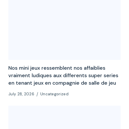
Nos mini jeux ressemblent nos affaiblies
vraiment ludiques aux differents super series
en tenant jeux en compagnie de salle de jeu
July 28, 2026
Uncategorized