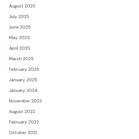
August 2025
July 2025
June 2025
May 2025
April 2025
March 2025
February 2025
January 2025
January 2024
November 2023
August 2022
February 2022
October 2021