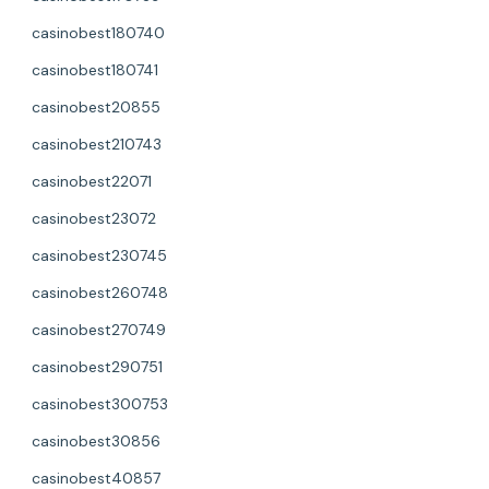
casinobest180740
casinobest180741
casinobest20855
casinobest210743
casinobest22071
casinobest23072
casinobest230745
casinobest260748
casinobest270749
casinobest290751
casinobest300753
casinobest30856
casinobest40857