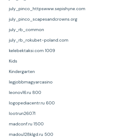
july_pinco_httpswww.sepishyne.com
july_pinco_scapesandcrowns.org
july_rb_common
july_rb_rokubet-poland.com
kelebektaksi.com 1009
Kids
Kindergarten
legjobbmagyarcasino
leonov16.ru 800
logopediacentr.ru 600
lootrun26071
madconf.ru 1500
madou128klgd.ru 500