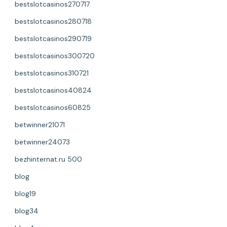
bestslotcasinos270717
bestslotcasinos280718
bestslotcasinos290719
bestslotcasinos300720
bestslotcasinos310721
bestslotcasinos40824
bestslotcasinos60825
betwinner21071
betwinner24073
bezhinternat.ru 500
blog
blog19
blog34