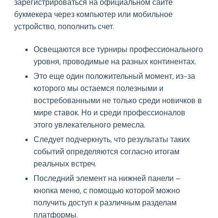
зарегистрироваться на официальном сайте
букмекера через компьютер или мобильное
устройство, пополнить счет.
Освещаются все турниры профессионального
уровня, проводимые на разных континентах.
Это еще один положительный момент, из-за
которого мы остаемся полезными и
востребованными не только среди новичков в
мире ставок. Но и среди профессионалов
этого увлекательного ремесла.
Следует подчеркнуть, что результаты таких
событий определяются согласно итогам
реальных встреч.
Последний элемент на нижней панели –
кнопка меню, с помощью которой можно
получить доступ к различным разделам
платформы.