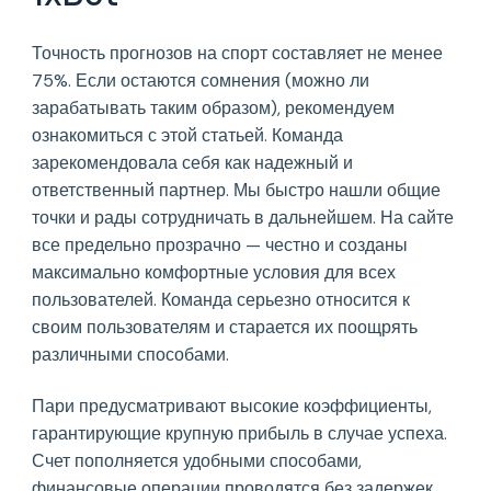
Точность прогнозов на спорт составляет не менее
75%. Если остаются сомнения (можно ли
зарабатывать таким образом), рекомендуем
ознакомиться с этой статьей. Команда
зарекомендовала себя как надежный и
ответственный партнер. Мы быстро нашли общие
точки и рады сотрудничать в дальнейшем. На сайте
все предельно прозрачно — честно и созданы
максимально комфортные условия для всех
пользователей. Команда серьезно относится к
своим пользователям и старается их поощрять
различными способами.
Пари предусматривают высокие коэффициенты,
гарантирующие крупную прибыль в случае успеха.
Счет пополняется удобными способами,
финансовые операции проводятся без задержек.