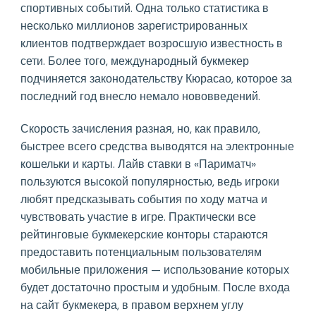
спортивных событий. Одна только статистика в
несколько миллионов зарегистрированных
клиентов подтверждает возросшую известность в
сети. Более того, международный букмекер
подчиняется законодательству Кюрасао, которое за
последний год внесло немало нововведений.
Скорость зачисления разная, но, как правило,
быстрее всего средства выводятся на электронные
кошельки и карты. Лайв ставки в «Париматч»
пользуются высокой популярностью, ведь игроки
любят предсказывать события по ходу матча и
чувствовать участие в игре. Практически все
рейтинговые букмекерские конторы стараются
предоставить потенциальным пользователям
мобильные приложения — использование которых
будет достаточно простым и удобным. После входа
на сайт букмекера, в правом верхнем углу