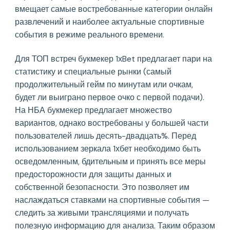
вмещает самые востребованные категории онлайн
развлечений и наиболее актуальные спортивные
события в режиме реального времени.
Для ТОП встреч букмекер 1хBet предлагает пари на
статистику и специальные рынки (самый
продолжительный гейм по минутам или очкам,
будет ли выиграно первое очко с первой подачи).
На НБА букмекер предлагает множество
вариантов, однако востребованы у большей части
пользователей лишь десять-двадцать%. Перед
использованием зеркала 1хбет необходимо быть
осведомленным, бдительным и принять все меры
предосторожности для защиты данных и
собственной безопасности. Это позволяет им
наслаждаться ставками на спортивные события —
следить за живыми трансляциями и получать
полезную информацию для анализа. Таким образом