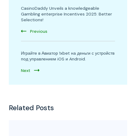
CasinoDaddy Unveils a knowledgeable
Navigation
Gambling enterprise Incentives 2025: Better
Selections!
Previous
Играйте в Авиатор 1xbet на деньги с устройств
под управлением iOS и Android.
Next
Related Posts