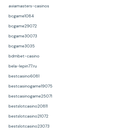
aviamasters-casinos
bcgame1084
bcgame29072
bcgame30073
bcgame3035
bdmbet-casino
bela-lepin77.ru
bestcasino6081
bestcasinogame19075
bestcasinogame25071
bestslotcasino20811
bestslotcasino21072
bestslotcasino23073