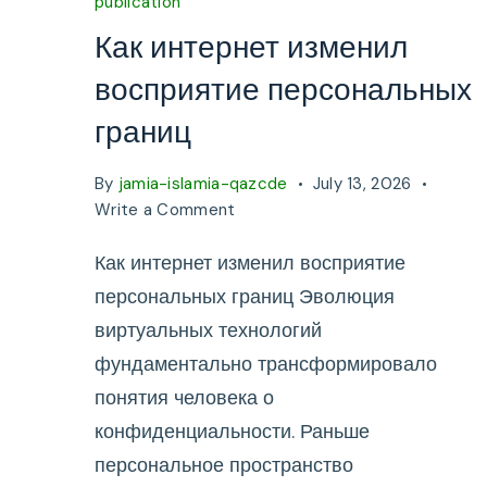
publication
Как интернет изменил
восприятие персональных
границ
By
jamia-islamia-qazcde
July 13, 2026
on
Write a Comment
Как
Как интернет изменил восприятие
интернет
изменил
персональных границ Эволюция
восприятие
виртуальных технологий
персональных
фундаментально трансформировало
границ
понятия человека о
конфиденциальности. Раньше
персональное пространство