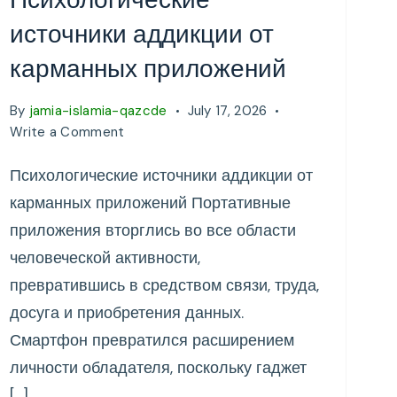
источники аддикции от
карманных приложений
By
jamia-islamia-qazcde
July 17, 2026
on
Write a Comment
Психологические
Психологические источники аддикции от
источники
аддикции
карманных приложений Портативные
от
приложения вторглись во все области
карманных
человеческой активности,
приложений
превратившись в средством связи, труда,
досуга и приобретения данных.
Смартфон превратился расширением
личности обладателя, поскольку гаджет
[…]