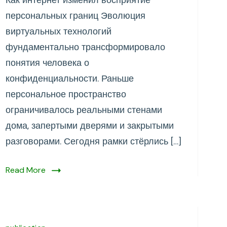
Как интернет изменил восприятие
изменил
персональных границ Эволюция
восприятие
виртуальных технологий
персональных
фундаментально трансформировало
границ
понятия человека о
конфиденциальности. Раньше
персональное пространство
ограничивалось реальными стенами
дома, запертыми дверями и закрытыми
разговорами. Сегодня рамки стёрлись […]
Read More