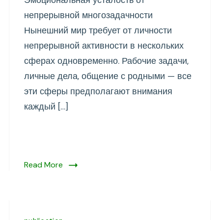
Эмоциональная усталость от
от
непрерывной многозадачности
непрерывной
Нынешний мир требует от личности
многозадачности
непрерывной активности в нескольких
сферах одновременно. Рабочие задачи,
личные дела, общение с родными — все
эти сферы предполагают внимания
каждый […]
Read More