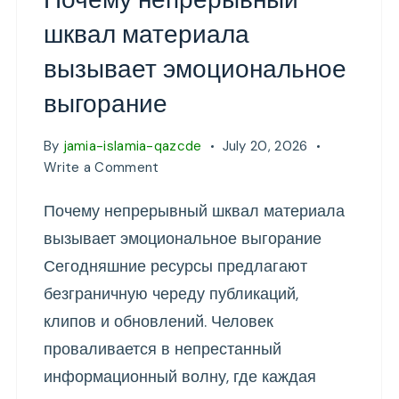
шквал материала
вызывает эмоциональное
выгорание
By
jamia-islamia-qazcde
July 20, 2026
on
Write a Comment
Почему
Почему непрерывный шквал материала
непрерывный
шквал
вызывает эмоциональное выгорание
материала
Сегодняшние ресурсы предлагают
вызывает
безграничную череду публикаций,
эмоциональное
выгорание
клипов и обновлений. Человек
проваливается в непрестанный
информационный волну, где каждая