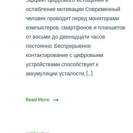
Эффект цифрового истощения и
истощения
ослабление мотивации Современный
и
человек проводит перед мониторами
ослабление
компьютеров, смартфонов и планшетов
мотивации
от восьми до двенадцати часов
постоянно. Беспрерывное
контактирование с цифровыми
устройствами способствует к
аккумуляции усталости, […]
Read More