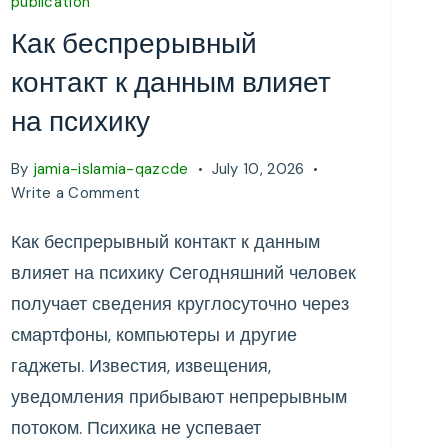
publication
Как беспрерывный
контакт к данным влияет
на психику
By
jamia-islamia-qazcde
July 10, 2026
on
Write a Comment
Как
Как беспрерывный контакт к данным
беспрерывный
контакт
влияет на психику Сегодняшний человек
к
получает сведения круглосуточно через
данным
смартфоны, компьютеры и другие
влияет
на
гаджеты. Известия, извещения,
психику
уведомления прибывают непрерывным
потоком. Психика не успевает