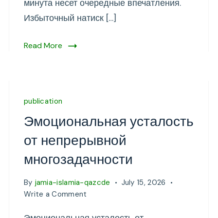
минута несет очередные впечатления.
Избыточный натиск […]
Read More
publication
Эмоциональная усталость
от непрерывной
многозадачности
By
jamia-islamia-qazcde
July 15, 2026
on
Write a Comment
Эмоциональная
усталость