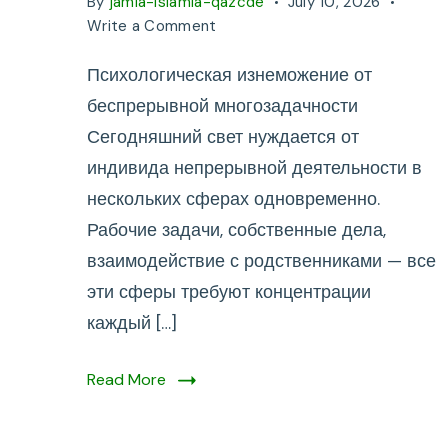
By
jamia-islamia-qazcde
July 10, 2026
on
Write a Comment
Психологическая
Психологическая изнеможение от
изнеможение
от
беспрерывной многозадачности
беспрерывной
Сегодняшний свет нуждается от
многозадачности
индивида непрерывной деятельности в
нескольких сферах одновременно.
Рабочие задачи, собственные дела,
взаимодействие с родственниками — все
эти сферы требуют концентрации
каждый […]
Read More