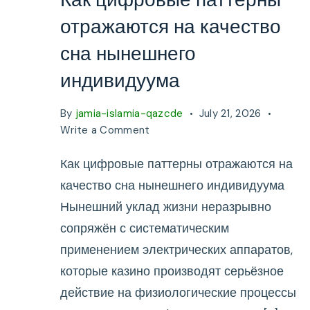
отражаются на качество
сна нынешнего
индивидуума
By
jamia-islamia-qazcde
July 21, 2026
on
Write a Comment
Как
Как цифровые паттерны отражаются на
цифровые
паттерны
качество сна нынешнего индивидуума
отражаются
Нынешний уклад жизни неразрывно
на
сопряжён с систематическим
качество
сна
применением электрических аппаратов,
нынешнего
которые казино производят серьёзное
индивидуума
действие на физиологические процессы