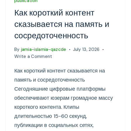
publication
Как короткий контент
сказывается на память и
сосредоточенность
By
jamia-islamia-qazcde
July 13, 2026
on
Write a Comment
Как
Как короткий контент сказывается на
короткий
контент
память и сосредоточенность
сказывается
Сегодняшние цифровые платформы
на
обеспечивают юзерам громадное массу
память
и
короткого контента. Клипы
сосредоточенность
длительностью 15-60 секунд,
публикации в социальных сетях,