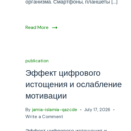
организма. Смартфоны, планшеты […]
Read More
publication
Эффект цифрового
истощения и ослабление
мотивации
By
jamia-islamia-qazcde
July 17, 2026
on
Write a Comment
Эффект
цифрового