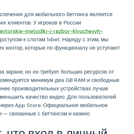
спечения для мобильного беттинга является
х клиентов. У игроков в России
ii-avtorskie-metodiki-i-razbor-klyuchevyh-
оступом к слотам 1xbet.
Наряду с этим, мы
х контор, которые по функционалу не уступают
а экране, но он требует больших ресурсов от
комендуется минимум два GB RAM и свободные
енее производительных устройствах лучше
меньшить качество видео. Для пользователей
 через App Store. Официальное мобильное
 — связанные с беттингом и казино.
 что вход в личный