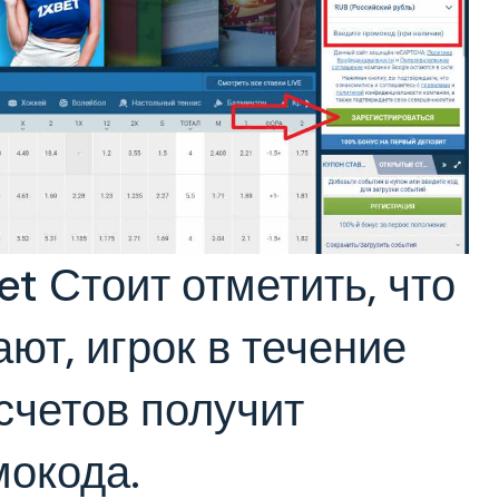
et Стоит отметить, что
ают, игрок в течение
счетов получит
мокода.