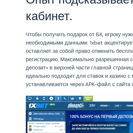
кабинет.
Чтобы получить подарок от БК, игроку нуж
необходимыми данными. 1xbet акцентируе
оставляет за собой право отменить беспла
регистрацию. Максимально разрешенная с
депозит» в верхней части главной страни
идеально подходит для ставок и казино с
устанавливается через APK-файл с сайта о