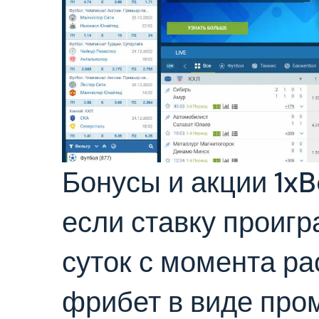
Бонусы и акции 1xB
если ставку проигр
суток с момента ра
фрибет в виде про