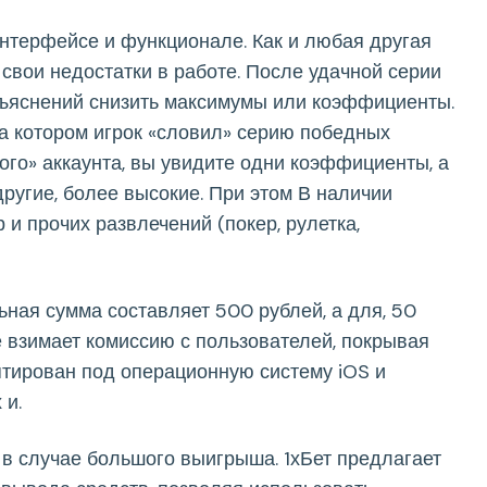
интерфейсе и функционале. Как и любая другая
свои недостатки в работе. После удачной серии
объяснений снизить максимумы или коэффициенты.
на котором игрок «словил» серию победных
ого» аккаунта, вы увидите одни коэффициенты, а
ругие, более высокие. При этом В наличии
 и прочих развлечений (покер, рулетка,
ная сумма составляет 500 рублей, а для, 50
е взимает комиссию с пользователей, покрывая
тирован под операционную систему iOS и
 и.
в случае большого выигрыша. 1хБет предлагает