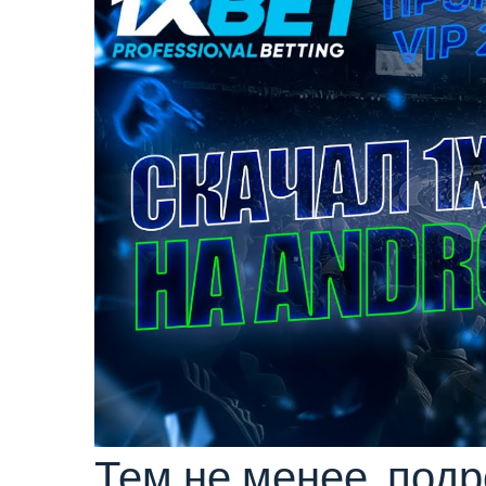
Тем не менее, под