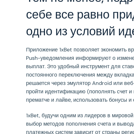
себе все равно при
одно из условий и
Приложение 1xBet позволяет экономить вре
Push-уведомления информируют о изменен
выплат. Это удобный инструмент для став
постоянного переключения между вкладкам
решается через эмулятор Android или веб
пройти идентификацию (пополнять счет и в
прематче и лайве, использовать бонусы и
1xBet, будучи одним из лидеров в мирово
выбор методов пополнения счета и вывода
платежных систем зависит от страны реги