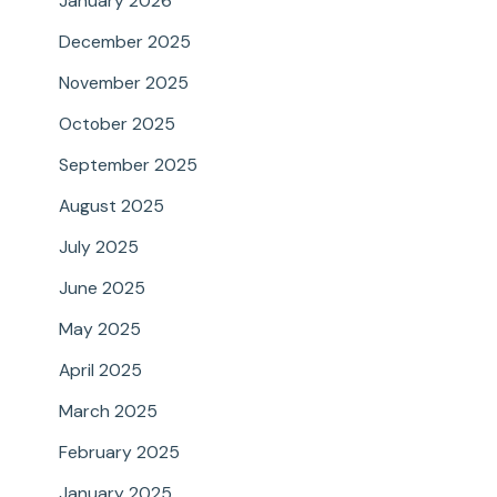
January 2026
December 2025
November 2025
October 2025
September 2025
August 2025
July 2025
June 2025
May 2025
April 2025
March 2025
February 2025
January 2025