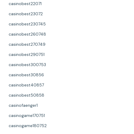
casinobest22071
casinobest23072
casinobest230745
casinobest260748
casinobest270749
casinobest290751
casinobest300753
casinobest30856
casinobest40857
casinobest50858
casinofaenger1
casinogame170751
casinogame180752