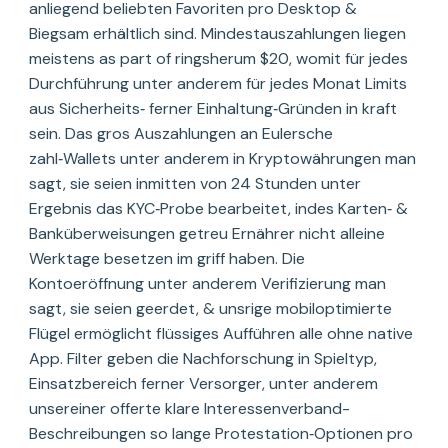
anliegend beliebten Favoriten pro Desktop &
Biegsam erhältlich sind. Mindestauszahlungen liegen
meistens as part of ringsherum $20, womit für jedes
Durchführung unter anderem für jedes Monat Limits
aus Sicherheits‑ ferner Einhaltung‑Gründen in kraft
sein. Das gros Auszahlungen an Eulersche
zahl‑Wallets unter anderem in Kryptowährungen man
sagt, sie seien inmitten von 24 Stunden unter
Ergebnis das KYC‑Probe bearbeitet, indes Karten‑ &
Banküberweisungen getreu Ernährer nicht alleine
Werktage besetzen im griff haben. Die
Kontoeröffnung unter anderem Verifizierung man
sagt, sie seien geerdet, & unsrige mobiloptimierte
Flügel ermöglicht flüssiges Aufführen alle ohne native
App. Filter geben die Nachforschung in Spieltyp,
Einsatzbereich ferner Versorger, unter anderem
unsereiner offerte klare Interessenverband-
Beschreibungen so lange Protestation‑Optionen pro