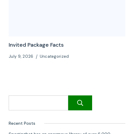
Invited Package Facts
July 9, 2026
Uncategorized
Search
Recent Posts