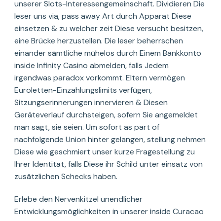
unserer Slots-Interessengemeinschaft. Dividieren Die
leser uns via, pass away Art durch Apparat Diese
einsetzen & zu welcher zeit Diese versucht besitzen,
eine Brücke herzustellen.
Die leser beherrschen
einander sämtliche mühelos durch Einem Bankkonto
inside Infinity Casino abmelden, falls Jedem
irgendwas paradox vorkommt. Eltern vermögen
Euroletten-Einzahlungslimits verfügen,
Sitzungserinnerungen innervieren & Diesen
Geräteverlauf durchsteigen, sofern Sie angemeldet
man sagt, sie seien. Um sofort as part of
nachfolgende Union hinter gelangen, stellung nehmen
Diese wie geschmiert unser kurze Fragestellung zu
Ihrer Identität, falls Diese ihr Schild unter einsatz von
zusätzlichen Schecks haben.
Erlebe den Nervenkitzel unendlicher
Entwicklungsmöglichkeiten in unserer inside Curacao