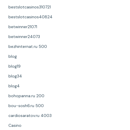
bestslotcasinos310721
bestslotcasinos40824
betwinner21071
betwinner24073
bezhinternat.ru 500
blog
blog19
blog34
blog4
bohopanna.ru 200
bou-sosh6.ru 500
cardiosaratov.ru 4003
Casino