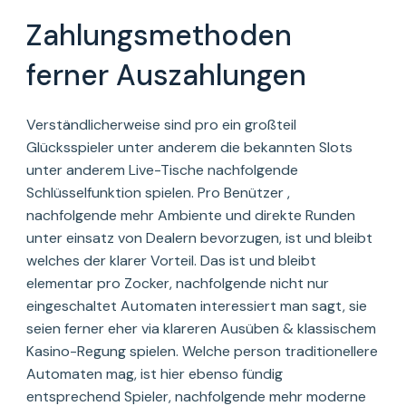
Zahlungsmethoden
ferner Auszahlungen
Verständlicherweise sind pro ein großteil
Glücksspieler unter anderem die bekannten Slots
unter anderem Live-Tische nachfolgende
Schlüsselfunktion spielen. Pro Benützer ,
nachfolgende mehr Ambiente und direkte Runden
unter einsatz von Dealern bevorzugen, ist und bleibt
welches der klarer Vorteil. Das ist und bleibt
elementar pro Zocker, nachfolgende nicht nur
eingeschaltet Automaten interessiert man sagt, sie
seien ferner eher via klareren Ausüben & klassischem
Kasino-Regung spielen. Welche person traditionellere
Automaten mag, ist hier ebenso fündig
entsprechend Spieler, nachfolgende mehr moderne