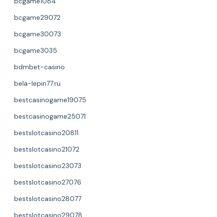
bcgame1084
bcgame29072
bcgame30073
bcgame3035
bdmbet-casino
bela-lepin77.ru
bestcasinogame19075
bestcasinogame25071
bestslotcasino20811
bestslotcasino21072
bestslotcasino23073
bestslotcasino27076
bestslotcasino28077
bestslotcasino29078