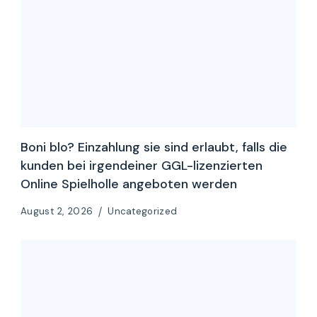
Boni blo? Einzahlung sie sind erlaubt, falls die
kunden bei irgendeiner GGL-lizenzierten
Online Spielholle angeboten werden
August 2, 2026
Uncategorized