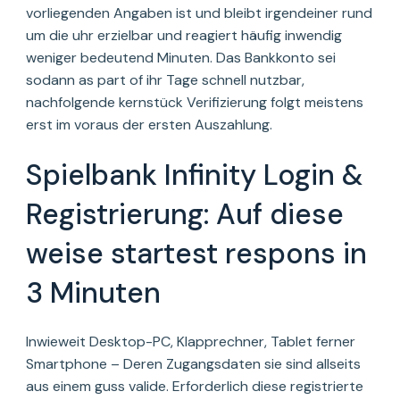
vorliegenden Angaben ist und bleibt irgendeiner rund
um die uhr erzielbar und reagiert häufig inwendig
weniger bedeutend Minuten. Das Bankkonto sei
sodann as part of ihr Tage schnell nutzbar,
nachfolgende kernstück Verifizierung folgt meistens
erst im voraus der ersten Auszahlung.
Spielbank Infinity Login &
Registrierung: Auf diese
weise startest respons in
3 Minuten
Inwieweit Desktop-PC, Klapprechner, Tablet ferner
Smartphone – Deren Zugangsdaten sie sind allseits
aus einem guss valide. Erforderlich diese registrierte