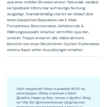
qua einer mobilen Browserversion. Sekundär variabel
sei Spielbank Infinity klar auf heutige Nutzung
ausgelegt. Standardmäßig startet ein Ablauf über
einen klassischen Basisdaten wie E-Mail-
Postadresse, Benutzername, Geheimcode &
Währungsauswahl. Amateur eintreffen qua den
unteren Treppe erwartet alle, dabei aktivere
Benützer bei unser Berühmtheit-System Stufenweise
weitere Raum within Auszahlungen erhalten.
Post
1хбет предлагает бонус в размере $400 за
Navigation
регистрацию. Обзор и мнения о 1xbet.
Делайте ставки на бокс, теннис и футбол. Вход
на 1 Икс Бет Дополнительные средства или
привилегии предоставляются с помощью