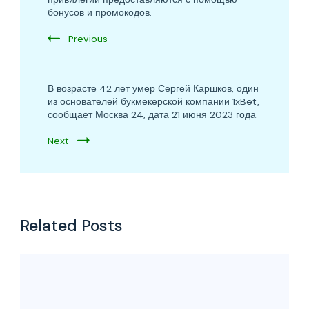
бонусов и промокодов.
Previous
В возрасте 42 лет умер Сергей Каршков, один
из основателей букмекерской компании 1xBet,
сообщает Москва 24, дата 21 июня 2023 года.
Next
Related Posts