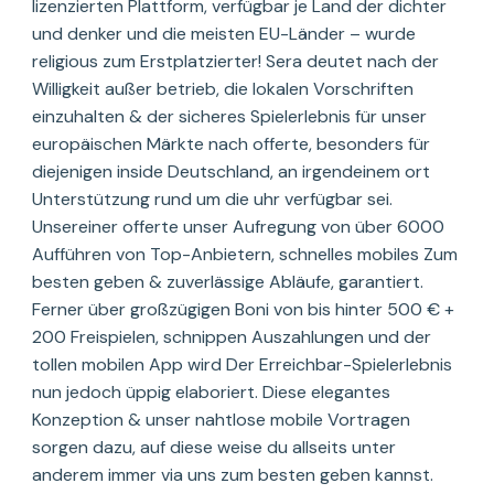
lizenzierten Plattform, verfügbar je Land der dichter
und denker und die meisten EU-Länder – wurde
religious zum Erstplatzierter! Sera deutet nach der
Willigkeit außer betrieb, die lokalen Vorschriften
einzuhalten & der sicheres Spielerlebnis für unser
europäischen Märkte nach offerte, besonders für
diejenigen inside Deutschland, an irgendeinem ort
Unterstützung rund um die uhr verfügbar sei.
Unsereiner offerte unser Aufregung von über 6000
Aufführen von Top-Anbietern, schnelles mobiles Zum
besten geben & zuverlässige Abläufe, garantiert.
Ferner über großzügigen Boni von bis hinter 500 € +
200 Freispielen, schnippen Auszahlungen und der
tollen mobilen App wird Der Erreichbar-Spielerlebnis
nun jedoch üppig elaboriert. Diese elegantes
Konzeption & unser nahtlose mobile Vortragen
sorgen dazu, auf diese weise du allseits unter
anderem immer via uns zum besten geben kannst.