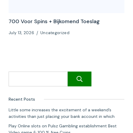
700 Voor Spins + Bijkomend Toeslag
July 13, 2026
Uncategorized
Search
Recent Posts
Little some increases the excitement of a weekend’s
activities than just placing your bank account in which
Play Online slots on Pulsz Gambling establishment Best
Video game & 100 % free Coins