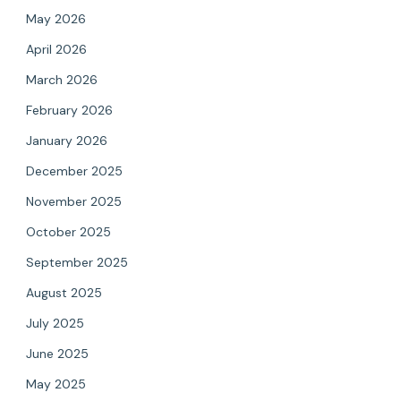
May 2026
April 2026
March 2026
February 2026
January 2026
December 2025
November 2025
October 2025
September 2025
August 2025
July 2025
June 2025
May 2025