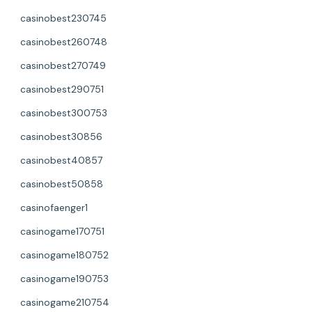
casinobest230745
casinobest260748
casinobest270749
casinobest290751
casinobest300753
casinobest30856
casinobest40857
casinobest50858
casinofaenger1
casinogame170751
casinogame180752
casinogame190753
casinogame210754