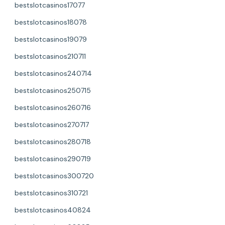
bestslotcasinos17077
bestslotcasinos18078
bestslotcasinos19079
bestslotcasinos210711
bestslotcasinos240714
bestslotcasinos250715
bestslotcasinos260716
bestslotcasinos270717
bestslotcasinos280718
bestslotcasinos290719
bestslotcasinos300720
bestslotcasinos310721
bestslotcasinos40824