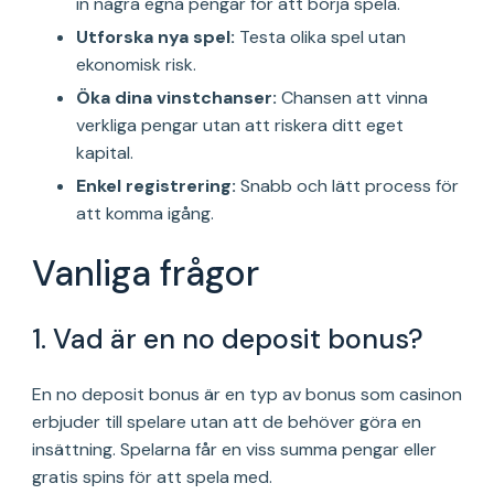
in några egna pengar för att börja spela.
Utforska nya spel:
Testa olika spel utan
ekonomisk risk.
Öka dina vinstchanser:
Chansen att vinna
verkliga pengar utan att riskera ditt eget
kapital.
Enkel registrering:
Snabb och lätt process för
att komma igång.
Vanliga frågor
1. Vad är en no deposit bonus?
En no deposit bonus är en typ av bonus som casinon
erbjuder till spelare utan att de behöver göra en
insättning. Spelarna får en viss summa pengar eller
gratis spins för att spela med.