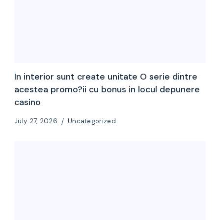
In interior sunt create unitate O serie dintre
acestea promo?ii cu bonus in locul depunere
casino
July 27, 2026
Uncategorized