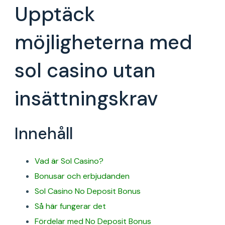
Upptäck
möjligheterna med
sol casino utan
insättningskrav
Innehåll
Vad är Sol Casino?
Bonusar och erbjudanden
Sol Casino No Deposit Bonus
Så här fungerar det
Fördelar med No Deposit Bonus