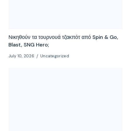
Νικηθούν τα τουρνουά τζακπότ από Spin & Go,
Blast, SNG Hero;
July 10, 2026
Uncategorized