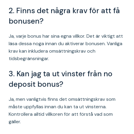
2. Finns det några krav för att få
bonusen?
Ja, varje bonus har sina egna villkor. Det är viktigt att
läsa dessa noga innan du aktiverar bonusen. Vanliga
krav kan inkludera omsättningskrav och
tidsbegränsningar.
3. Kan jag ta ut vinster från no
deposit bonus?
Ja, men vanligtvis finns det omsättningskrav som
måste uppfyllas innan du kan ta ut vinsterna.
Kontrollera alltid villkoren för att förstå vad som
gäller.