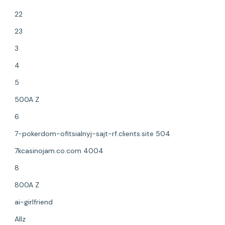
22
23
3
4
5
500A Z
6
7-pokerdom-ofitsialnyj-sajt-rf.clients.site 504
7kcasinojam.co.com 4004
8
800A Z
ai-girlfriend
Allz