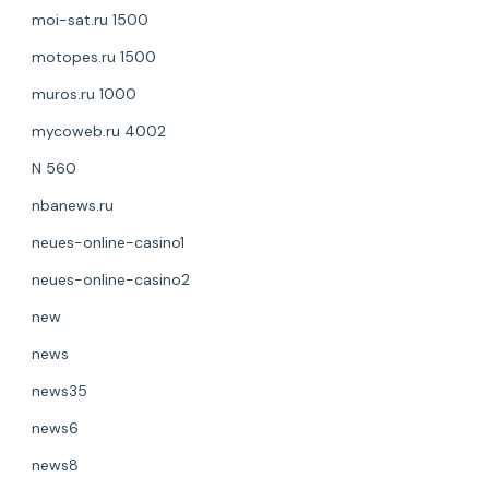
moi-sat.ru 1500
motopes.ru 1500
muros.ru 1000
mycoweb.ru 4002
N 560
nbanews.ru
neues-online-casino1
neues-online-casino2
new
news
news35
news6
news8