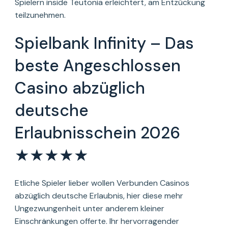
Spielern inside Teutonia erleichtert, am Entzückung
teilzunehmen.
Spielbank Infinity – Das
beste Angeschlossen
Casino abzüglich
deutsche
Erlaubnisschein 2026
★★★★★
Etliche Spieler lieber wollen Verbunden Casinos
abzüglich deutsche Erlaubnis, hier diese mehr
Ungezwungenheit unter anderem kleiner
Einschränkungen offerte. Ihr hervorragender