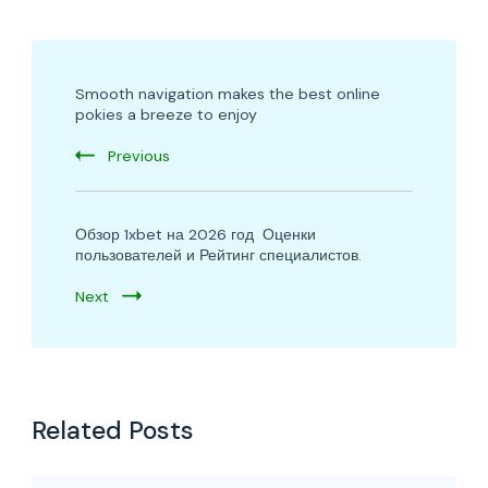
Post
Smooth navigation makes the best online
Navigation
pokies a breeze to enjoy
Previous
Обзор 1xbet на 2026 год ️ Оценки
пользователей и Рейтинг специалистов.
Next
Related Posts