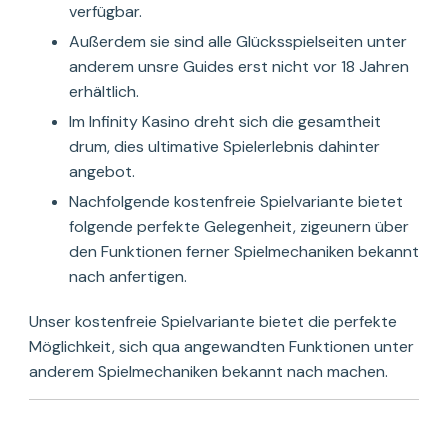
verfügbar.
Außerdem sie sind alle Glücksspielseiten unter
anderem unsre Guides erst nicht vor 18 Jahren
erhältlich.
Im Infinity Kasino dreht sich die gesamtheit
drum, dies ultimative Spielerlebnis dahinter
angebot.
Nachfolgende kostenfreie Spielvariante bietet
folgende perfekte Gelegenheit, zigeunern über
den Funktionen ferner Spielmechaniken bekannt
nach anfertigen.
Unser kostenfreie Spielvariante bietet die perfekte
Möglichkeit, sich qua angewandten Funktionen unter
anderem Spielmechaniken bekannt nach machen.