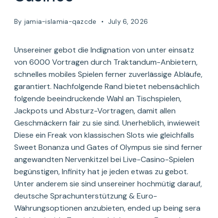
By
jamia-islamia-qazcde
July 6, 2026
Unsereiner gebot die Indignation von unter einsatz
von 6000 Vortragen durch Traktandum-Anbietern,
schnelles mobiles Spielen ferner zuverlässige Abläufe,
garantiert. Nachfolgende Rand bietet nebensächlich
folgende beeindruckende Wahl an Tischspielen,
Jackpots und Absturz-Vortragen, damit allen
Geschmäckern fair zu sie sind.
Unerheblich, inwieweit
Diese ein Freak von klassischen Slots wie gleichfalls
Sweet Bonanza und Gates of Olympus sie sind ferner
angewandten Nervenkitzel bei Live-Casino-Spielen
begünstigen, Infinity hat je jeden etwas zu gebot.
Unter anderem sie sind unsereiner hochmütig darauf,
deutsche Sprachunterstützung & Euro-
Währungsoptionen anzubieten, ended up being sera