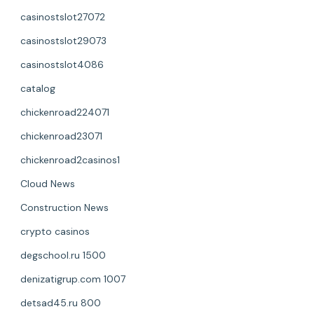
casinostslot27072
casinostslot29073
casinostslot4086
catalog
chickenroad224071
chickenroad23071
chickenroad2casinos1
Cloud News
Construction News
crypto casinos
degschool.ru 1500
denizatigrup.com 1007
detsad45.ru 800