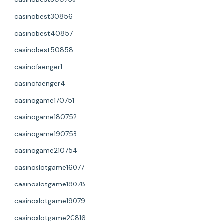
casinobest30856
casinobest40857
casinobest50858
casinofaenger1
casinofaenger4
casinogame170751
casinogame180752
casinogame190753
casinogame210754
casinoslotgame16077
casinoslotgame18078
casinoslotgame19079
casinoslotgame20816