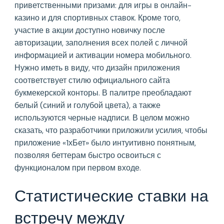
приветственными призами: для игры в онлайн-
казино и для спортивных ставок. Кроме того,
участие в акции доступно новичку после
авторизации, заполнения всех полей с личной
информацией и активации номера мобильного.
Нужно иметь в виду, что дизайн приложения
соответствует стилю официального сайта
букмекерской конторы. В палитре преобладают
белый (синий и голубой цвета), а также
используются черные надписи. В целом можно
сказать, что разработчики приложили усилия, чтобы
приложение «1хБет» было интуитивно понятным,
позволяя беттерам быстро освоиться с
функционалом при первом входе.
Статистические ставки на
встречу между