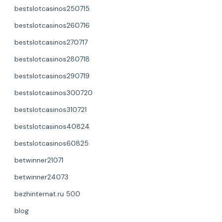
bestslotcasinos250715
bestslotcasinos260716
bestslotcasinos270717
bestslotcasinos280718
bestslotcasinos290719
bestslotcasinos300720
bestslotcasinos310721
bestslotcasinos40824
bestslotcasinos60825
betwinner21071
betwinner24073
bezhinternat.ru 500
blog