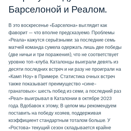
Барселоной и Реалом.
В это воскресенье «Барселона» выглядит как
фаворит — что вполне предсказуемо. Проблемы
«Реала» кажутся серьёзными: за последние семь
матчей команда сумела одержать лишь две победы
(две ничьи и три поражения), что не соответствует
уровню топ-клуба. Каталонцы выиграли девять из
десяти последних встреч и ни разу не проиграли на
«Камп Ноу» в Примере. Статистика очных встреч
также показывает преимущество «сине-
гранатовых»: шесть побед из семи, а последний раз
«Реал» выигрывал в Каталонии в октябре 2023
года. Вдобавок к этому, В целом мы рекомендуем
поставить на победу хозяев, поддерживая
коэффициент стандартным тоталом больше. У
«Ростова» текущий сезон складывается крайне