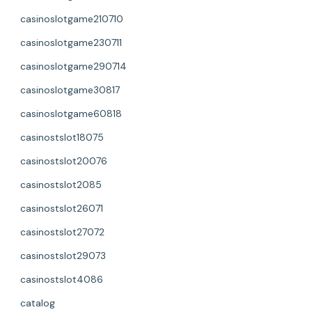
casinoslotgame210710
casinoslotgame230711
casinoslotgame290714
casinoslotgame30817
casinoslotgame60818
casinostslot18075
casinostslot20076
casinostslot2085
casinostslot26071
casinostslot27072
casinostslot29073
casinostslot4086
catalog