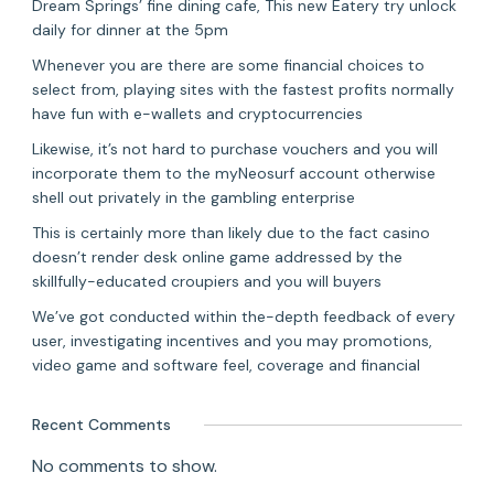
Dream Springs’ fine dining cafe, This new Eatery try unlock
daily for dinner at the 5pm
Whenever you are there are some financial choices to
select from, playing sites with the fastest profits normally
have fun with e-wallets and cryptocurrencies
Likewise, it’s not hard to purchase vouchers and you will
incorporate them to the myNeosurf account otherwise
shell out privately in the gambling enterprise
This is certainly more than likely due to the fact casino
doesn’t render desk online game addressed by the
skillfully-educated croupiers and you will buyers
We’ve got conducted within the-depth feedback of every
user, investigating incentives and you may promotions,
video game and software feel, coverage and financial
Recent Comments
No comments to show.