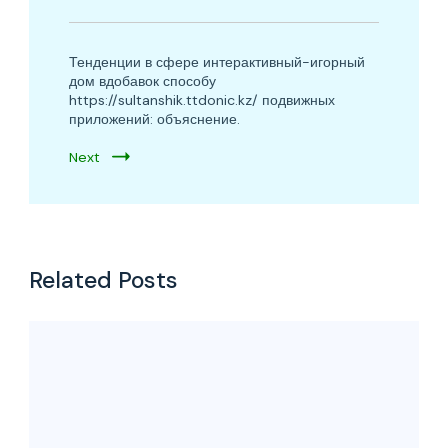
Тенденции в сфере интерактивный-игорный
дом вдобавок способу
https://sultanshik.ttdonic.kz/ подвижных
приложений: объяснение.
Next
Related Posts