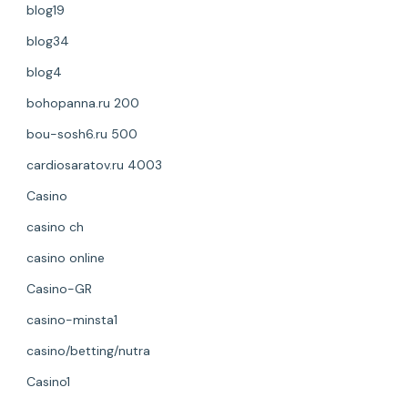
blog19
blog34
blog4
bohopanna.ru 200
bou-sosh6.ru 500
cardiosaratov.ru 4003
Casino
casino ch
casino online
Casino-GR
casino-minsta1
casino/betting/nutra
Casino1