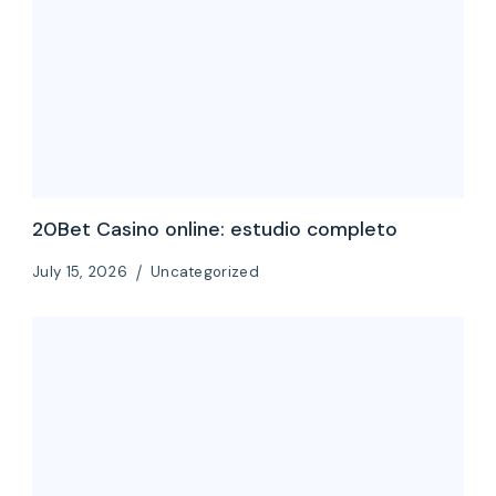
20Bet Casino online: estudio completo
July 15, 2026
Uncategorized