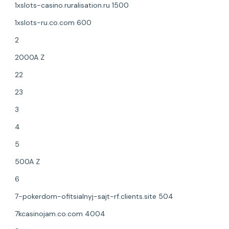
1xslots-casino.ruralisation.ru 1500
1xslots-ru.co.com 600
2
2000A Z
22
23
3
4
5
500A Z
6
7-pokerdom-ofitsialnyj-sajt-rf.clients.site 504
7kcasinojam.co.com 4004