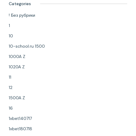
Categories
! Без рубрики
1
10
10-school.ru 1500
1000A Z
1020A Z
11
12
1500A Z
16
1xbet140717
1xbet180718