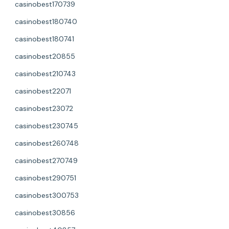
casinobest170739
casinobest180740
casinobest180741
casinobest20855
casinobest210743
casinobest22071
casinobest23072
casinobest230745
casinobest260748
casinobest270749
casinobest290751
casinobest300753
casinobest30856