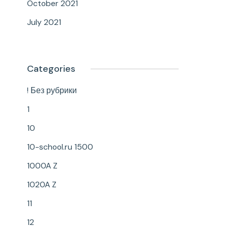
October 2021
July 2021
Categories
! Без рубрики
1
10
10-school.ru 1500
1000A Z
1020A Z
11
12