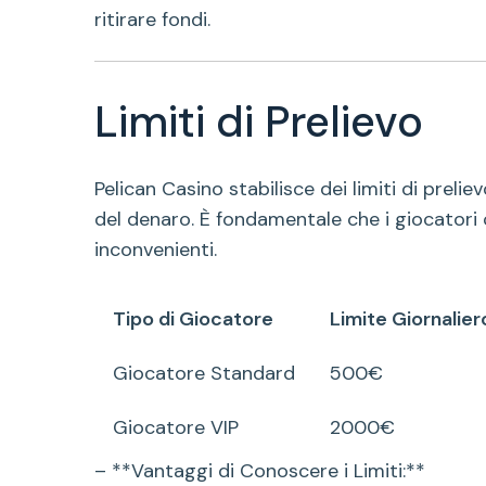
ritirare fondi.
Limiti di Prelievo
Pelican Casino stabilisce dei limiti di prel
del denaro. È fondamentale che i giocatori
inconvenienti.
Tipo di Giocatore
Limite Giornalier
Giocatore Standard
500€
Giocatore VIP
2000€
– **Vantaggi di Conoscere i Limiti:**