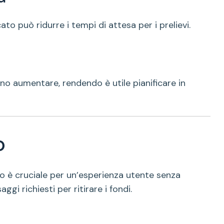
ato può ridurre i tempi di attesa per i prelievi.
ono aumentare, rendendo è utile pianificare in
o
o è cruciale per un’esperienza utente senza
aggi richiesti per ritirare i fondi.