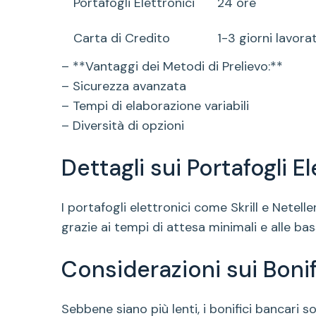
Portafogli Elettronici
24 ore
Carta di Credito
1-3 giorni lavorat
– **Vantaggi dei Metodi di Prelievo:**
– Sicurezza avanzata
– Tempi di elaborazione variabili
– Diversità di opzioni
Dettagli sui Portafogli El
I portafogli elettronici come Skrill e Neteller
grazie ai tempi di attesa minimali e alle ba
Considerazioni sui Bonif
Sebbene siano più lenti, i bonifici bancari 