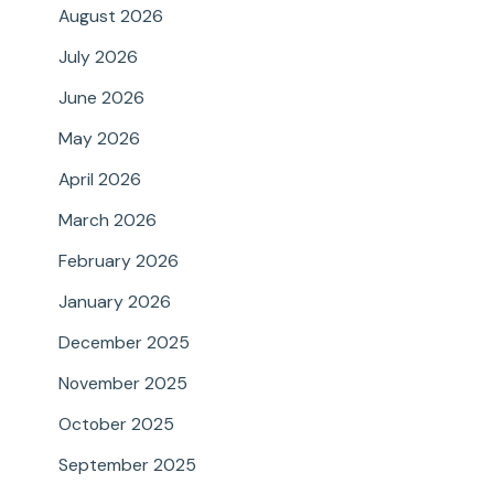
August 2026
July 2026
June 2026
May 2026
April 2026
March 2026
February 2026
January 2026
December 2025
November 2025
October 2025
September 2025