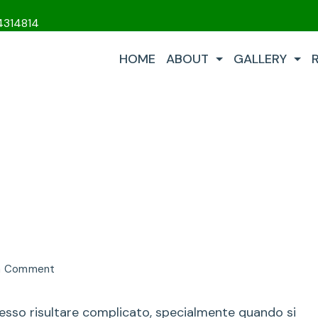
4314814
HOME
ABOUT
GALLERY
on
 a Comment
uncategorized
pesso risultare complicato, specialmente quando si