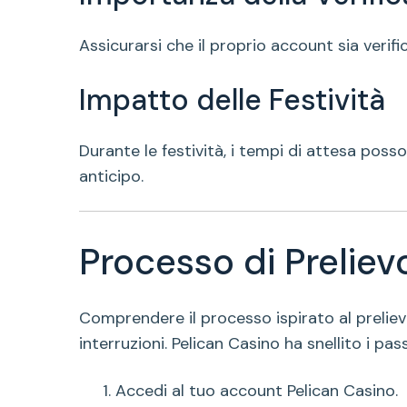
Assicurarsi che il proprio account sia verific
Impatto delle Festività
Durante le festività, i tempi di attesa poss
anticipo.
Processo di Preliev
Comprendere il processo ispirato al preliev
interruzioni. Pelican Casino ha snellito i pass
Accedi al tuo account Pelican Casino.