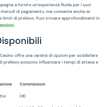
 impegna a fornire un’esperienza fluida per i suoi
ri metodi di pagamento, ma consente anche ai
 e limiti di prelievo. Puoi trovare approfondimenti in
ensioni
.
isponibili
 Casino offre una varietà di opzioni per soddisfare
di prelievo possono influenzare i tempi di attesa e
azione
Commissioni
tivi
0€