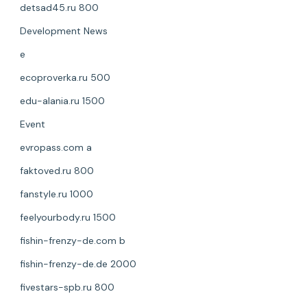
detsad45.ru 800
Development News
e
ecoproverka.ru 500
edu-alania.ru 1500
Event
evropass.com a
faktoved.ru 800
fanstyle.ru 1000
feelyourbody.ru 1500
fishin-frenzy-de.com b
fishin-frenzy-de.de 2000
fivestars-spb.ru 800