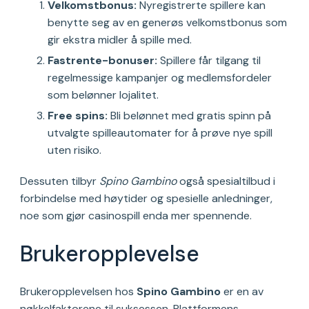
Velkomstbonus:
Nyregistrerte spillere kan
benytte seg av en generøs velkomstbonus som
gir ekstra midler å spille med.
Fastrente-bonuser:
Spillere får tilgang til
regelmessige kampanjer og medlemsfordeler
som belønner lojalitet.
Free spins:
Bli belønnet med gratis spinn på
utvalgte spilleautomater for å prøve nye spill
uten risiko.
Dessuten tilbyr
Spino Gambino
også spesialtilbud i
forbindelse med høytider og spesielle anledninger,
noe som gjør casinospill enda mer spennende.
Brukeropplevelse
Brukeropplevelsen hos
Spino Gambino
er en av
nøkkelfaktorene til suksessen. Plattformens