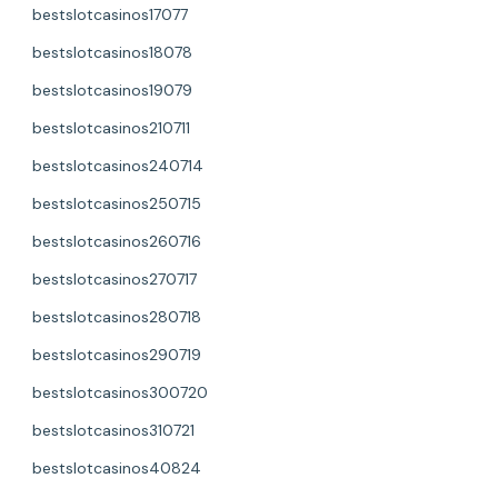
bestslotcasinos17077
bestslotcasinos18078
bestslotcasinos19079
bestslotcasinos210711
bestslotcasinos240714
bestslotcasinos250715
bestslotcasinos260716
bestslotcasinos270717
bestslotcasinos280718
bestslotcasinos290719
bestslotcasinos300720
bestslotcasinos310721
bestslotcasinos40824