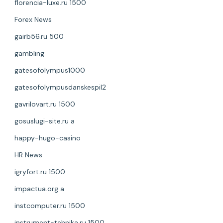
florencia-luxe.ru 1500
Forex News
gairb56.ru 500
gambling
gatesofolympus1000
gatesofolympusdanskespil2
gavrilovart.ru 1500
gosuslugi-site.ru a
happy-hugo-casino
HR News
igryfort.ru 1500
impactua.org a
instcomputer.ru 1500
instrument-tehnika.ru 1500