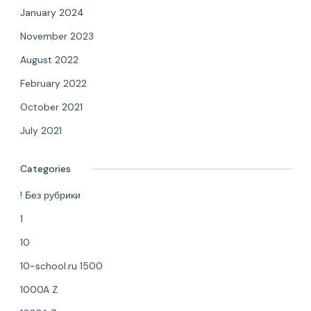
January 2024
November 2023
August 2022
February 2022
October 2021
July 2021
Categories
! Без рубрики
1
10
10-school.ru 1500
1000A Z