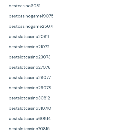
bestcasino6081
bestcasinogame19075
bestcasinogame25071
bestslotcasino20811
bestslotcasino21072
bestslotcasino23073
bestslotcasino27076
bestslotcasino28077
bestslotcasino29078
bestslotcasino30812
bestslotcasino310710
bestslotcasino60814
bestslotcasino70815