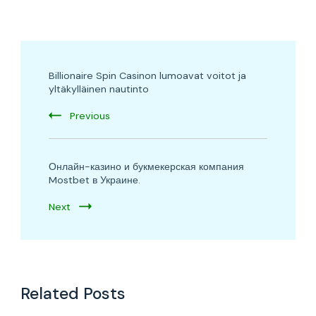
Post
Billionaire Spin Casinon lumoavat voitot ja
Navigation
yltäkylläinen nautinto
Previous
Онлайн-казино и букмекерская компания
Mostbet в Украине.
Next
Related Posts