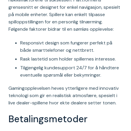
grensesnitt er designet for enkel navigasjon, spesielt
på mobile enheter. Spillere kan enkelt tilpasse
spilloppstillingen for en personlig tilnærming.
Følgende faktorer bidrar til en sømløs opplevelse:
Responsivt design som fungerer perfekt på
både smarttelefoner og nettbrett.
Rask lastetid som holder spillernes interesse.
Tilgjengelig kundesupport 24/7 for å håndtere
eventuelle spørsmål eller bekymringer.
Gamingopplevelsen heves ytterligere med innovativ
teknologi som gir en realistisk atmosfære, spesielt i
live dealer-spillene hvor ekte dealere setter tonen.
Betalingsmetoder