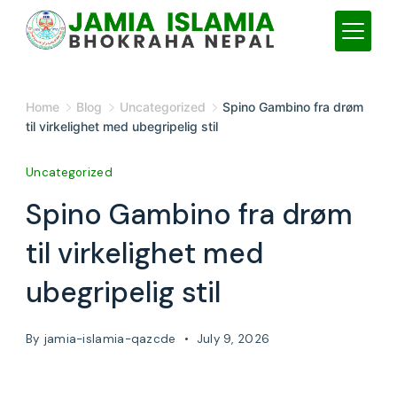
Skip
to
content
JAMIA
Home
Blog
Uncategorized
Spino Gambino fra drøm
ISLAMIA
til virkelighet med ubegripelig stil
Uncategorized
Spino Gambino fra drøm
til virkelighet med
ubegripelig stil
By
jamia-islamia-qazcde
July 9, 2026