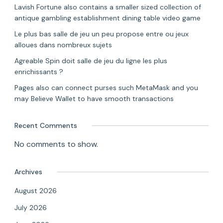
Lavish Fortune also contains a smaller sized collection of
antique gambling establishment dining table video game
Le plus bas salle de jeu un peu propose entre ou jeux
alloues dans nombreux sujets
Agreable Spin doit salle de jeu du ligne les plus
enrichissants ?
Pages also can connect purses such MetaMask and you
may Believe Wallet to have smooth transactions
Recent Comments
No comments to show.
Archives
August 2026
July 2026