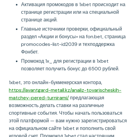
Активация промокодов в 1xbet происходит на
странице регистрации или на специальной
странице акций.
Главные источники проверки, официальный
раздел «Акции и бонусы» на fon.bet, страница
promocodes-list-id2039 и техподдержка
Фонбет.
Промокод 1x_ для регистрации в 1xbet
позволяет получить бонус до 6500 рублей.
1xbet, это онлайн-букмекерская контора,
https://avantgard-metall.kz/analiz-tovarischeskih-
matchey-pered-turnirami/
предлагающая
возможность делать ставки на различные
спортивные события. Чтобы начать пользоваться
этой платформой — вам нужно зарегистрироваться
на официальном сайте 1xbet и пополнить свой
игровой счет. Промокод 1xbet стал настоящим