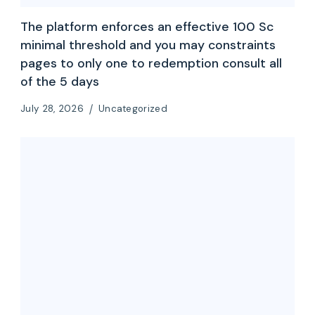
The platform enforces an effective 100 Sc
minimal threshold and you may constraints
pages to only one to redemption consult all
of the 5 days
July 28, 2026
Uncategorized