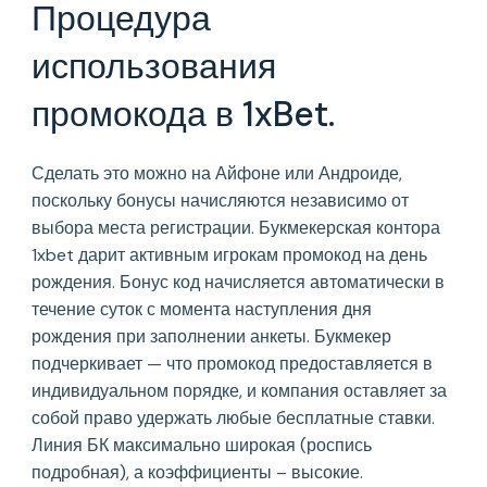
Процедура
использования
промокода в 1xBet.
Сделать это можно на Айфоне или Андроиде,
поскольку бонусы начисляются независимо от
выбора места регистрации. Букмекерская контора
1xbet дарит активным игрокам промокод на день
рождения. Бонус код начисляется автоматически в
течение суток с момента наступления дня
рождения при заполнении анкеты. Букмекер
подчеркивает — что промокод предоставляется в
индивидуальном порядке, и компания оставляет за
собой право удержать любые бесплатные ставки.
Линия БК максимально широкая (роспись
подробная), а коэффициенты – высокие.