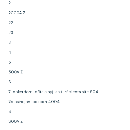
2
2000A Z
22
23
3
4
5
500A Z
6
7-pokerdom-ofitsialnyj-sajt-rf.clients.site 504
7kcasinojam.co.com 4004
8
800A Z