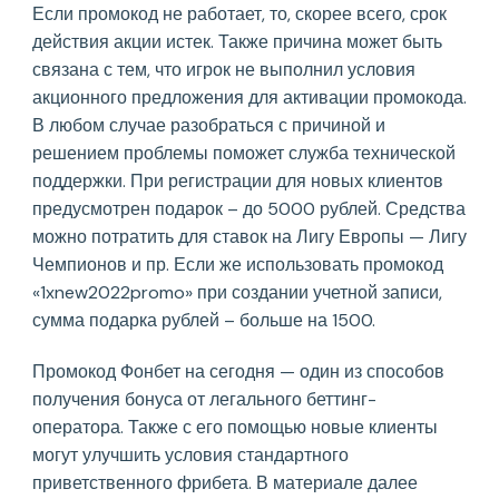
Если промокод не работает, то, скорее всего, срок
действия акции истек. Также причина может быть
связана с тем, что игрок не выполнил условия
акционного предложения для активации промокода.
В любом случае разобраться с причиной и
решением проблемы поможет служба технической
поддержки. При регистрации для новых клиентов
предусмотрен подарок – до 5000 рублей. Средства
можно потратить для ставок на Лигу Европы — Лигу
Чемпионов и пр. Если же использовать промокод
«1xnew2022promo» при создании учетной записи,
сумма подарка рублей – больше на 1500.
Промокод Фонбет на сегодня — один из способов
получения бонуса от легального беттинг-
оператора. Также с его помощью новые клиенты
могут улучшить условия стандартного
приветственного фрибета. В материале далее