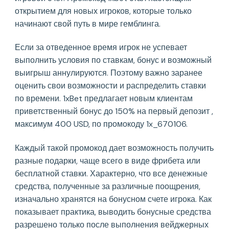
открытием для новых игроков, которые только
начинают свой путь в мире гемблинга.
Если за отведенное время игрок не успевает
выполнить условия по ставкам, бонус и возможный
выигрыш аннулируются. Поэтому важно заранее
оценить свои возможности и распределить ставки
по времени. 1xBet предлагает новым клиентам
приветственный бонус до 150% на первый депозит ,
максимум 400 USD, по промокоду 1x_670106.
Каждый такой промокод дает возможность получить
разные подарки, чаще всего в виде фрибета или
бесплатной ставки. Характерно, что все денежные
средства, полученные за различные поощрения,
изначально хранятся на бонусном счете игрока. Как
показывает практика, выводить бонусные средства
разрешено только после выполнения вейджерных