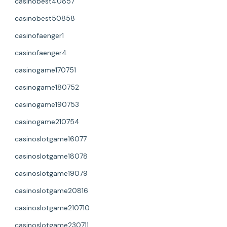
casinobest40857
casinobest50858
casinofaenger1
casinofaenger4
casinogame170751
casinogame180752
casinogame190753
casinogame210754
casinoslotgame16077
casinoslotgame18078
casinoslotgame19079
casinoslotgame20816
casinoslotgame210710
casinoslotgame230711