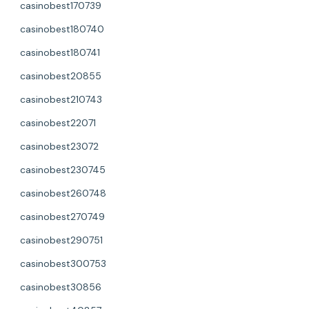
casinobest170739
casinobest180740
casinobest180741
casinobest20855
casinobest210743
casinobest22071
casinobest23072
casinobest230745
casinobest260748
casinobest270749
casinobest290751
casinobest300753
casinobest30856