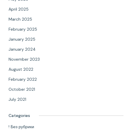
April 2025
March 2025
February 2025
January 2025
January 2024
November 2023
August 2022
February 2022
October 2021
July 2021
Categories
! Без рубрики