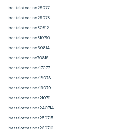
bestslotcasino28077
bestslotcasino29078
bestslotcasino30812
bestslotcasino310710
bestslotcasino60814
bestslotcasino70815
bestslotcasinos17077
bestslotcasinos18078
bestslotcasinos19079
bestslotcasinos210711
bestslotcasinos240714
bestslotcasinos250715
bestslotcasinos260716