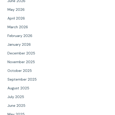
June 2026
May 2026
April 2026
March 2026
February 2026
January 2026
December 2025
November 2025
October 2025
September 2025
August 2025
July 2025
June 2025
May 2025