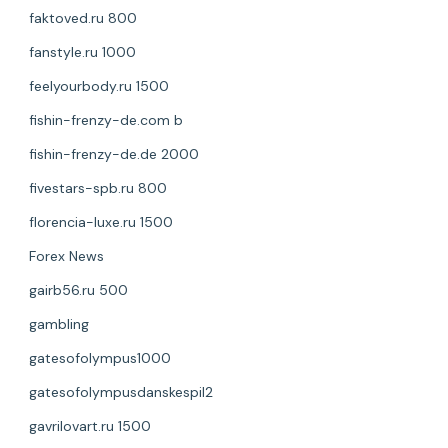
faktoved.ru 800
fanstyle.ru 1000
feelyourbody.ru 1500
fishin-frenzy-de.com b
fishin-frenzy-de.de 2000
fivestars-spb.ru 800
florencia-luxe.ru 1500
Forex News
gairb56.ru 500
gambling
gatesofolympus1000
gatesofolympusdanskespil2
gavrilovart.ru 1500