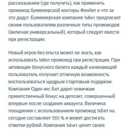
рассказываем (где получить), как применить
промокод букмекерской конторы Фонбет и что за
это дадут. Букмекерская компания 1xBet предлагает
своим пользователям различные типы промокодов
(включая универсальный), который следует ввести
при регистрации.
Новый игрок без опыта может не знать, как
использовать 1xBet промокод при регистрации. При
активации бонусного билета каждый начинающий
пользователь получает отличную возможность
воспользоваться щедрым стартовым подарком.
Компания Один икс Бет дарит новичкам
приветственный бонус на депозит, совершенный
впервые после создания аккаунта. Величина
поощрения с использованием промокод 1хБет на
сегодня составляет 150 % и может достигать
отметки рублей. Компания 1xbet ценит своих