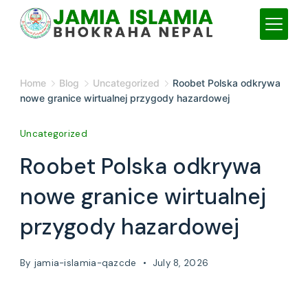
Skip
to
content
JAMIA
Home
Blog
Uncategorized
Roobet Polska odkrywa
ISLAMIA
nowe granice wirtualnej przygody hazardowej
Uncategorized
Roobet Polska odkrywa
nowe granice wirtualnej
przygody hazardowej
By
jamia-islamia-qazcde
July 8, 2026