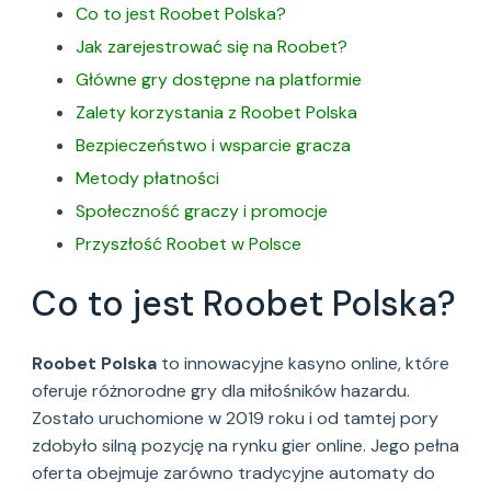
Co to jest Roobet Polska?
Jak zarejestrować się na Roobet?
Główne gry dostępne na platformie
Zalety korzystania z Roobet Polska
Bezpieczeństwo i wsparcie gracza
Metody płatności
Społeczność graczy i promocje
Przyszłość Roobet w Polsce
Co to jest Roobet Polska?
Roobet Polska
to innowacyjne kasyno online, które
oferuje różnorodne gry dla miłośników hazardu.
Zostało uruchomione w 2019 roku i od tamtej pory
zdobyło silną pozycję na rynku gier online. Jego pełna
oferta obejmuje zarówno tradycyjne automaty do