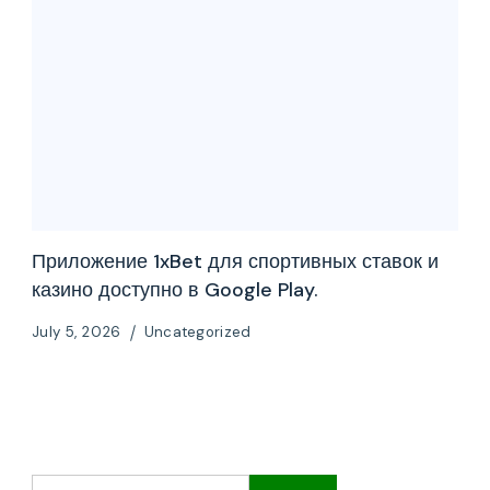
Приложение 1xBet для спортивных ставок и
казино доступно в Google Play.
July 5, 2026
Uncategorized