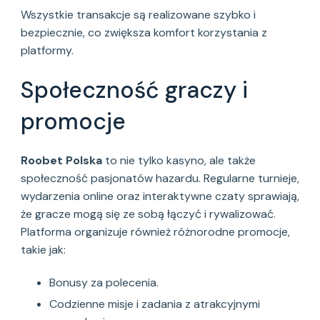
Wszystkie transakcje są realizowane szybko i
bezpiecznie, co zwiększa komfort korzystania z
platformy.
Społeczność graczy i
promocje
Roobet Polska
to nie tylko kasyno, ale także
społeczność pasjonatów hazardu. Regularne turnieje,
wydarzenia online oraz interaktywne czaty sprawiają,
że gracze mogą się ze sobą łączyć i rywalizować.
Platforma organizuje również różnorodne promocje,
takie jak:
Bonusy za polecenia.
Codzienne misje i zadania z atrakcyjnymi