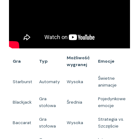
Możliwość
Gra
Typ
Emocje
wygranej
Świetne
Starburst
Automaty
Wysoka
animacje
Gra
Pojedynkowe
Blackjack
Średnia
stołowa
emocje
Gra
Strategia vs.
Baccarat
Wysoka
stołowa
Szczęście