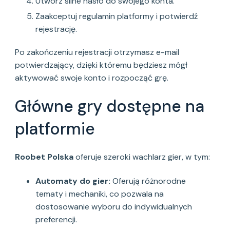
Utwórz silne hasło do swojego konta.
Zaakceptuj regulamin platformy i potwierdź
rejestrację.
Po zakończeniu rejestracji otrzymasz e-mail
potwierdzający, dzięki któremu będziesz mógł
aktywować swoje konto i rozpocząć grę.
Główne gry dostępne na
platformie
Roobet Polska
oferuje szeroki wachlarz gier, w tym:
Automaty do gier:
Oferują różnorodne
tematy i mechaniki, co pozwala na
dostosowanie wyboru do indywidualnych
preferencji.