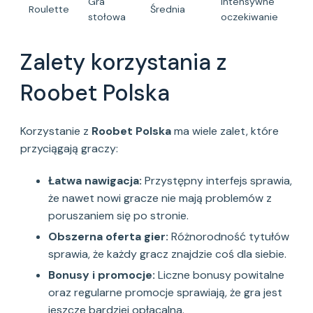
Gra
Intensywne
Roulette
Średnia
stołowa
oczekiwanie
Zalety korzystania z
Roobet Polska
Korzystanie z
Roobet Polska
ma wiele zalet, które
przyciągają graczy:
Łatwa nawigacja:
Przystępny interfejs sprawia,
że nawet nowi gracze nie mają problemów z
poruszaniem się po stronie.
Obszerna oferta gier:
Różnorodność tytułów
sprawia, że każdy gracz znajdzie coś dla siebie.
Bonusy i promocje:
Liczne bonusy powitalne
oraz regularne promocje sprawiają, że gra jest
jeszcze bardziej opłacalna.