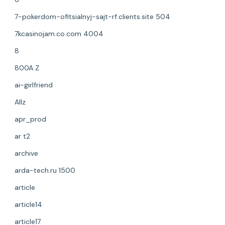
7-pokerdom-ofitsialnyj-sajt-rf.clients.site 504
7kcasinojam.co.com 4004
8
800A Z
ai-girlfriend
Allz
apr_prod
ar t2
archive
arda-tech.ru 1500
article
article14
article17