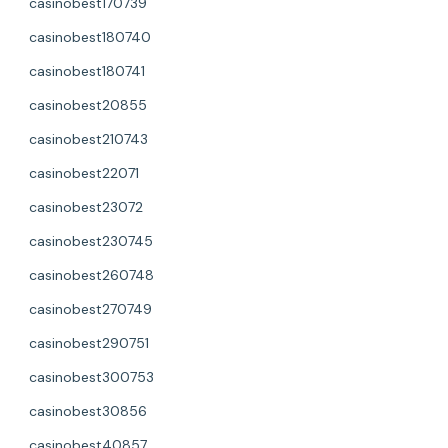
casinobest170739
casinobest180740
casinobest180741
casinobest20855
casinobest210743
casinobest22071
casinobest23072
casinobest230745
casinobest260748
casinobest270749
casinobest290751
casinobest300753
casinobest30856
casinobest40857