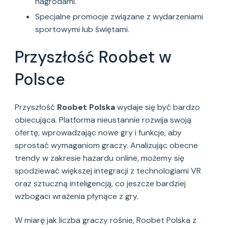
nagrodami.
Specjalne promocje związane z wydarzeniami
sportowymi lub świętami.
Przyszłość Roobet w
Polsce
Przyszłość
Roobet Polska
wydaje się być bardzo
obiecująca. Platforma nieustannie rozwija swoją
ofertę, wprowadzając nowe gry i funkcje, aby
sprostać wymaganiom graczy. Analizując obecne
trendy w zakresie hazardu online, możemy się
spodziewać większej integracji z technologiami VR
oraz sztuczną inteligencją, co jeszcze bardziej
wzbogaci wrażenia płynące z gry.
W miarę jak liczba graczy rośnie, Roobet Polska z