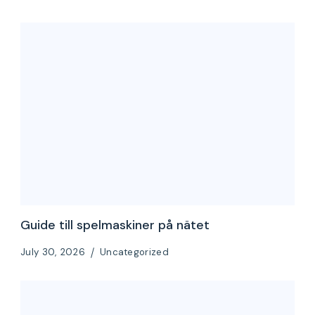
Guide till spelmaskiner på nätet
July 30, 2026
Uncategorized