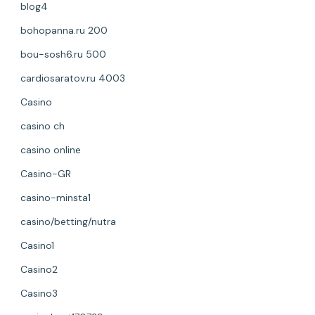
blog4
bohopanna.ru 200
bou-sosh6.ru 500
cardiosaratov.ru 4003
Casino
casino ch
casino online
Casino-GR
casino-minsta1
casino/betting/nutra
Casino1
Casino2
Casino3