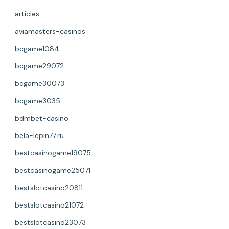
articles
aviamasters-casinos
bcgame1084
bcgame29072
bcgame30073
bcgame3035
bdmbet-casino
bela-lepin77.ru
bestcasinogame19075
bestcasinogame25071
bestslotcasino20811
bestslotcasino21072
bestslotcasino23073