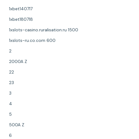
1xbet140717
1xbet180718
1xslots-casino.ruralisation.ru 1500
1xslots-ru.co.com 600
2
2000A Z
22
23
3
4
5
500A Z
6