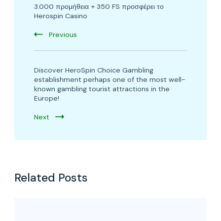
3.000 προμήθεια + 350 FS προσφέρει το
Navigation
Herospin Casino
Previous
Discover HeroSpin Choice Gambling
establishment perhaps one of the most well-
known gambling tourist attractions in the
Europe!
Next
Related Posts