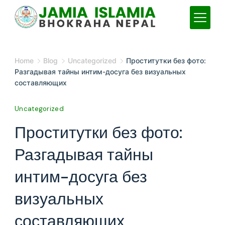
Skip
to
content
JAMIA
Home
Blog
Uncategorized
Проститутки без фото:
ISLAMIA
Разгадывая тайны интим-досуга без визуальных
составляющих
Uncategorized
Проститутки без фото:
Разгадывая тайны
интим-досуга без
визуальных
составляющих