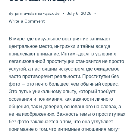
By
jamia-islamia-qazcde
July 6, 2026
on
Write a Comment
Проститутки
без
В мире, где визуальное восприятие занимает
фото:
центральное место, интрижки и тайны всегда
Разгадывая
тайны
привлекают внимание. Интим-досуг в условиях
интим-
легализованной проституции становится не просто
досуга
услугой, а настоящим искусством, где ожидаемое
без
часто противоречит реальности. Проститутки без
визуальных
фото — это нечто большее, чем обычный сервис.
составляющих
Это путь к уникальному опыту, который требует
осознания и понимания, как важности личного
общения, так и доверия, основанного на словах, а
не на изображениях. Важность темы о проститутках
без фото заключается в том, что она углубляет
понимание о том, что интимные отношения могут