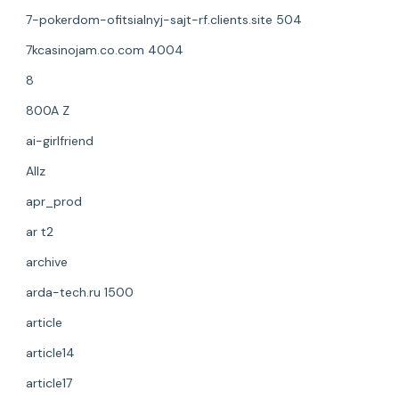
7-pokerdom-ofitsialnyj-sajt-rf.clients.site 504
7kcasinojam.co.com 4004
8
800A Z
ai-girlfriend
Allz
apr_prod
ar t2
archive
arda-tech.ru 1500
article
article14
article17