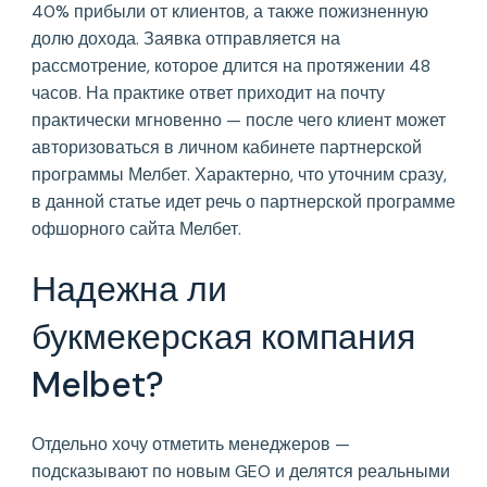
40% прибыли от клиентов, а также пожизненную
долю дохода. Заявка отправляется на
рассмотрение, которое длится на протяжении 48
часов. На практике ответ приходит на почту
практически мгновенно — после чего клиент может
авторизоваться в личном кабинете партнерской
программы Мелбет. Характерно, что уточним сразу,
в данной статье идет речь о партнерской программе
офшорного сайта Мелбет.
Надежна ли
букмекерская компания
Melbet?
Отдельно хочу отметить менеджеров —
подсказывают по новым GEO и делятся реальными