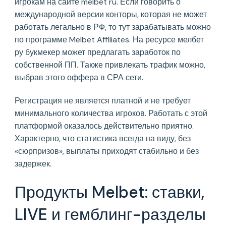
игрокам на сайте melbet ru. Если говорить о
международной версии конторы, которая не может
работать легально в РФ, то тут зарабатывать можно
по программе Melbet Affiliates. На ресурсе мелбет
ру букмекер может предлагать заработок по
собственной ПП. Также привлекать трафик можно,
выбрав этого оффера в СРА сети.
Регистрация не является платной и не требует
минимального количества игроков. Работать с этой
платформой оказалось действительно приятно.
Характерно, что статистика всегда на виду, без
«сюрпризов», выплаты приходят стабильно и без
задержек.
Продукты Melbet: ставки,
LIVE и гемблинг-разделы