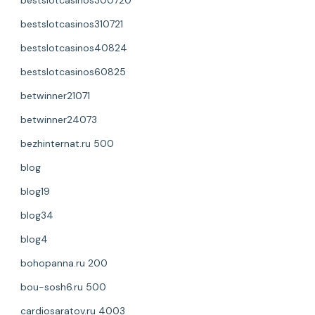
bestslotcasinos310721
bestslotcasinos40824
bestslotcasinos60825
betwinner21071
betwinner24073
bezhinternat.ru 500
blog
blog19
blog34
blog4
bohopanna.ru 200
bou-sosh6.ru 500
cardiosaratov.ru 4003