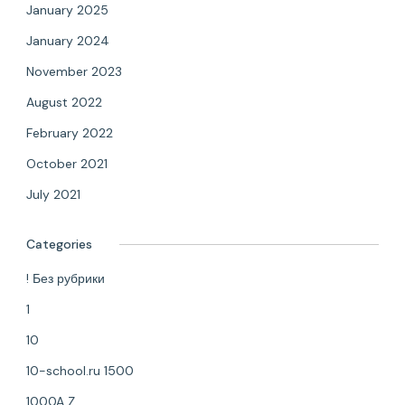
January 2025
January 2024
November 2023
August 2022
February 2022
October 2021
July 2021
Categories
! Без рубрики
1
10
10-school.ru 1500
1000A Z