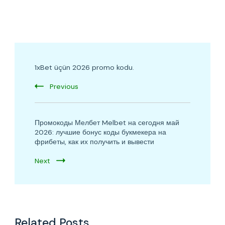
Post
1xBet üçün 2026 promo kodu.
Navigation
Previous
Промокоды Мелбет Melbet на сегодня май
2026: лучшие бонус коды букмекера на
фрибеты, как их получить и вывести
Next
Related Posts