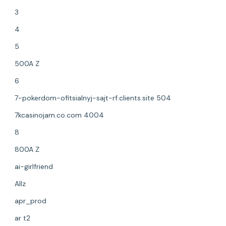
3
4
5
500A Z
6
7-pokerdom-ofitsialnyj-sajt-rf.clients.site 504
7kcasinojam.co.com 4004
8
800A Z
ai-girlfriend
Allz
apr_prod
ar t2