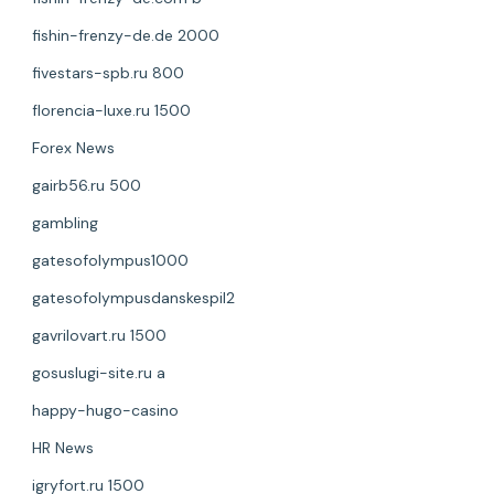
fishin-frenzy-de.de 2000
fivestars-spb.ru 800
florencia-luxe.ru 1500
Forex News
gairb56.ru 500
gambling
gatesofolympus1000
gatesofolympusdanskespil2
gavrilovart.ru 1500
gosuslugi-site.ru a
happy-hugo-casino
HR News
igryfort.ru 1500