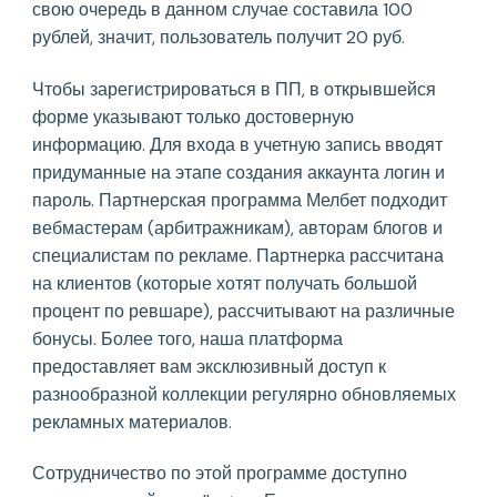
свою очередь в данном случае составила 100
рублей, значит, пользователь получит 20 руб.
Чтобы зарегистрироваться в ПП, в открывшейся
форме указывают только достоверную
информацию. Для входа в учетную запись вводят
придуманные на этапе создания аккаунта логин и
пароль. Партнерская программа Мелбет подходит
вебмастерам (арбитражникам), авторам блогов и
специалистам по рекламе. Партнерка рассчитана
на клиентов (которые хотят получать большой
процент по ревшаре), рассчитывают на различные
бонусы. Более того, наша платформа
предоставляет вам эксклюзивный доступ к
разнообразной коллекции регулярно обновляемых
рекламных материалов.
Сотрудничество по этой программе доступно