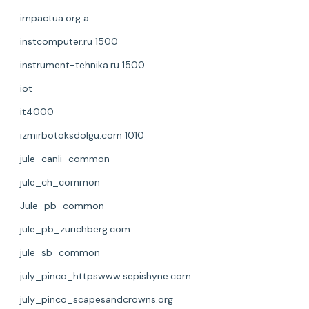
impactua.org a
instcomputer.ru 1500
instrument-tehnika.ru 1500
iot
it4000
izmirbotoksdolgu.com 1010
jule_canli_common
jule_ch_common
Jule_pb_common
jule_pb_zurichberg.com
jule_sb_common
july_pinco_httpswww.sepishyne.com
july_pinco_scapesandcrowns.org