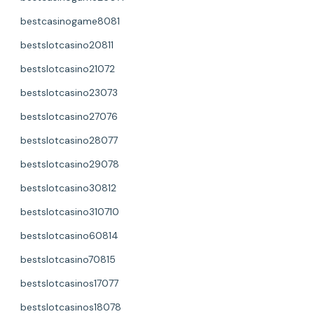
bestcasinogame8081
bestslotcasino20811
bestslotcasino21072
bestslotcasino23073
bestslotcasino27076
bestslotcasino28077
bestslotcasino29078
bestslotcasino30812
bestslotcasino310710
bestslotcasino60814
bestslotcasino70815
bestslotcasinos17077
bestslotcasinos18078