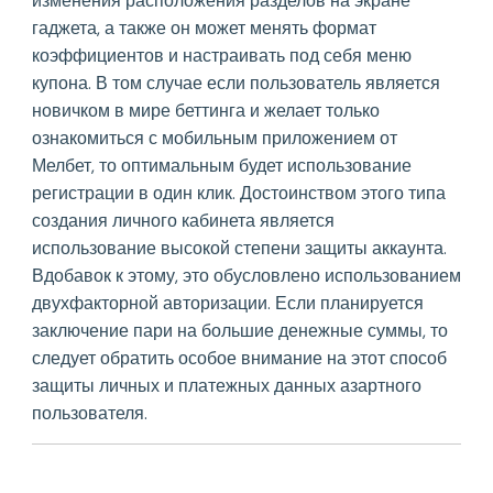
изменения расположения разделов на экране
гаджета, а также он может менять формат
коэффициентов и настраивать под себя меню
купона. В том случае если пользователь является
новичком в мире беттинга и желает только
ознакомиться с мобильным приложением от
Мелбет, то оптимальным будет использование
регистрации в один клик. Достоинством этого типа
создания личного кабинета является
использование высокой степени защиты аккаунта.
Вдобавок к этому, это обусловлено использованием
двухфакторной авторизации. Если планируется
заключение пари на большие денежные суммы, то
следует обратить особое внимание на этот способ
защиты личных и платежных данных азартного
пользователя.