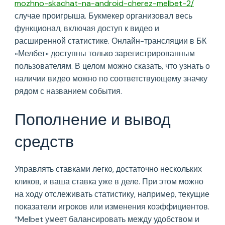
mozhno-skachat-na-android-cherez-melbet-2/
случае проигрыша. Букмекер организовал весь
функционал, включая доступ к видео и
расширенной статистике. Онлайн-трансляции в БК
«Мелбет» доступны только зарегистрированным
пользователям. В целом можно сказать, что узнать о
наличии видео можно по соответствующему значку
рядом с названием события.
Пополнение и вывод
средств
Управлять ставками легко, достаточно нескольких
кликов, и ваша ставка уже в деле. При этом можно
на ходу отслеживать статистику, например, текущие
показатели игроков или изменения коэффициентов.
“Melbet умеет балансировать между удобством и