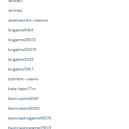
article17
articles
aviamasters-casinos
bcgame1084
bcgame29072
bcgame30073
bcgame3035
bcgame7087
bdmbet-casino
bela-lepin77.ru
bestcasino6081
bestcasino8082
bestcasinogame19075
bestcasinogame25071