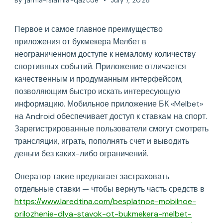
By
jamia-islamia-qazcde
July 7, 2026
Первое и самое главное преимущество
приложения от букмекера Мелбет в
неограниченном доступе к немалому количеству
спортивных событий. Приложение отличается
качественным и продуманным интерфейсом,
позволяющим быстро искать интересующую
информацию. Мобильное приложение БК «Melbet»
на Android обеспечивает доступ к ставкам на спорт.
Зарегистрированные пользователи смогут смотреть
трансляции, играть, пополнять счет и выводить
деньги без каких-либо ограничений.
Оператор также предлагает застраховать
отдельные ставки — чтобы вернуть часть средств в
https://www.laredtina.com/besplatnoe-mobilnoe-
prilozhenie-dlya-stavok-ot-bukmekera-melbet-