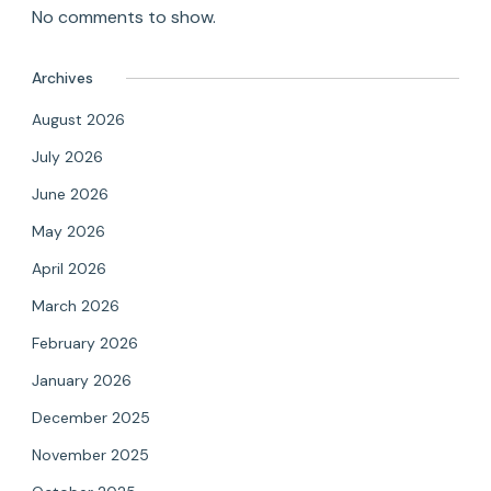
No comments to show.
Archives
August 2026
July 2026
June 2026
May 2026
April 2026
March 2026
February 2026
January 2026
December 2025
November 2025