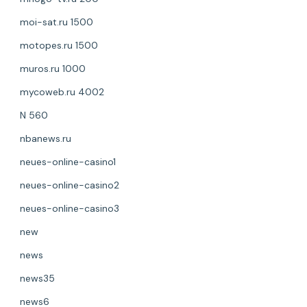
moi-sat.ru 1500
motopes.ru 1500
muros.ru 1000
mycoweb.ru 4002
N 560
nbanews.ru
neues-online-casino1
neues-online-casino2
neues-online-casino3
new
news
news35
news6