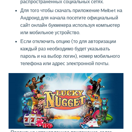
распространенных социальных сетях.
Для того чтобы скачать приложение Melbet на
Андроид для начала посетите официальный
сайт онлайн букмекера используя компьютер
или мобильное устройство.
Если отключить опцию (то для авторизации
каждый раз необходимо будет указывать
пароль и на выбор логин), номер мобильного
телефона или адрес электронной почты.