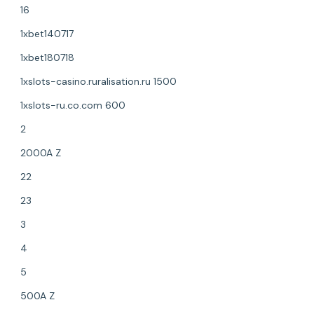
16
1xbet140717
1xbet180718
1xslots-casino.ruralisation.ru 1500
1xslots-ru.co.com 600
2
2000A Z
22
23
3
4
5
500A Z