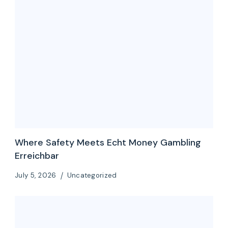
Where Safety Meets Echt Money Gambling
Erreichbar
July 5, 2026
Uncategorized