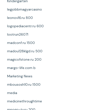
Kindergarten
legjobbmagyarcasino
leonov16.ru 800
logopediacentr.ru 600
lootrun26071
madconf.ru 1500
madou128klgd.ru 500
magicofstone.ru 200
margo-life.com b
Marketing News
mbousosh10.ru 1500
media
medicinethroughtime
mnogo-tv.ru 200