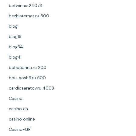
betwinner24073
bezhinternat.ru 500
blog
blog19
blog34
blog4
bohopanna.ru 200
bou-sosh6.ru 500
cardiosaratov.ru 4003
Casino
casino ch
casino online
Casino-GR