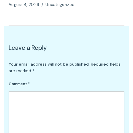
August 4, 2026
Uncategorized
Leave a Reply
Your email address will not be published.
Required fields
are marked
*
Comment
*