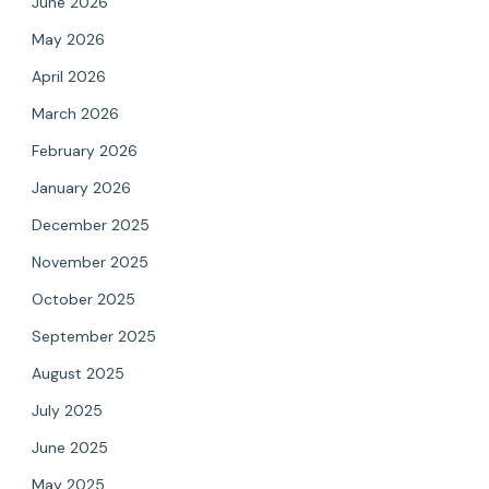
June 2026
May 2026
April 2026
March 2026
February 2026
January 2026
December 2025
November 2025
October 2025
September 2025
August 2025
July 2025
June 2025
May 2025