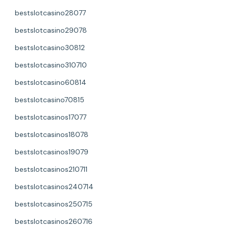
bestslotcasino28077
bestslotcasino29078
bestslotcasino30812
bestslotcasino310710
bestslotcasino60814
bestslotcasino70815
bestslotcasinos17077
bestslotcasinos18078
bestslotcasinos19079
bestslotcasinos210711
bestslotcasinos240714
bestslotcasinos250715
bestslotcasinos260716