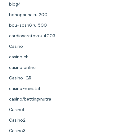
blog4
bohopanna.ru 200
bou-sosh6.ru 500
cardiosaratov.ru 4003
Casino
casino ch
casino online
Casino-GR
casino-minsta1
casino/betting/nutra
Casino1
Casino2
Casino3