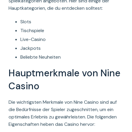
Spielkategorien angeboten. Hier sind einige der
Hauptkategorien, die du entdecken solltest:
Slots
Tischspiele
Live-Casino
Jackpots
Beliebte Neuheiten
Hauptmerkmale von Nine
Casino
Die wichtigsten Merkmale von Nine Casino sind auf
die Bedürfnisse der Spieler zugeschnitten, um ein
optimales Erlebnis zu gewährleisten. Die folgenden
Eigenschaften heben das Casino hervor: