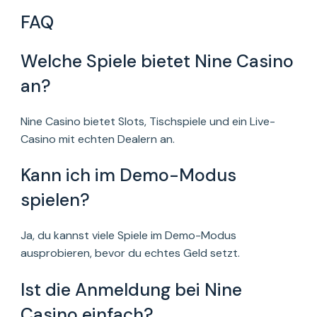
FAQ
Welche Spiele bietet Nine Casino
an?
Nine Casino bietet Slots, Tischspiele und ein Live-
Casino mit echten Dealern an.
Kann ich im Demo-Modus
spielen?
Ja, du kannst viele Spiele im Demo-Modus
ausprobieren, bevor du echtes Geld setzt.
Ist die Anmeldung bei Nine
Casino einfach?