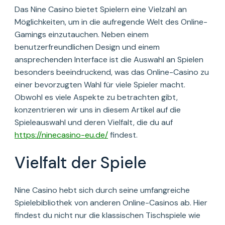
Casino:
Das Nine Casino bietet Spielern eine Vielzahl an
Ein
Möglichkeiten, um in die aufregende Welt des Online-
umfassender
Überblick
Gamings einzutauchen. Neben einem
über
benutzerfreundlichen Design und einem
das
ansprechenden Interface ist die Auswahl an Spielen
Spielangebot
besonders beeindruckend, was das Online-Casino zu
einer bevorzugten Wahl für viele Spieler macht.
Obwohl es viele Aspekte zu betrachten gibt,
konzentrieren wir uns in diesem Artikel auf die
Spieleauswahl und deren Vielfalt, die du auf
https://ninecasino-eu.de/
findest.
Vielfalt der Spiele
Nine Casino hebt sich durch seine umfangreiche
Spielebibliothek von anderen Online-Casinos ab. Hier
findest du nicht nur die klassischen Tischspiele wie