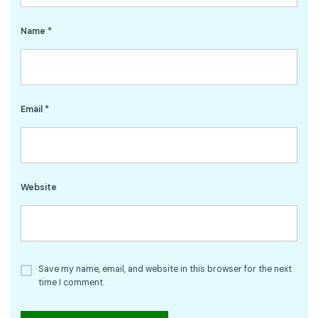
Name
*
Email
*
Website
Save my name, email, and website in this browser for the next
time I comment.