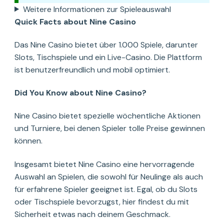
Weitere Informationen zur Spieleauswahl
Quick Facts about Nine Casino
Das Nine Casino bietet über 1.000 Spiele, darunter
Slots, Tischspiele und ein Live-Casino. Die Plattform
ist benutzerfreundlich und mobil optimiert.
Did You Know about Nine Casino?
Nine Casino bietet spezielle wöchentliche Aktionen
und Turniere, bei denen Spieler tolle Preise gewinnen
können.
Insgesamt bietet Nine Casino eine hervorragende
Auswahl an Spielen, die sowohl für Neulinge als auch
für erfahrene Spieler geeignet ist. Egal, ob du Slots
oder Tischspiele bevorzugst, hier findest du mit
Sicherheit etwas nach deinem Geschmack.