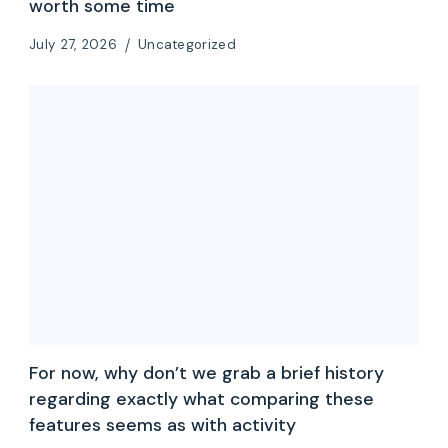
worth some time
July 27, 2026
Uncategorized
For now, why don’t we grab a brief history
regarding exactly what comparing these
features seems as with activity