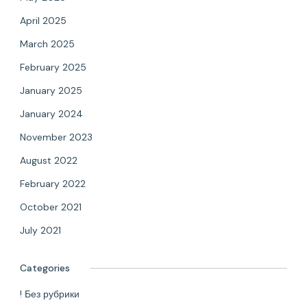
April 2025
March 2025
February 2025
January 2025
January 2024
November 2023
August 2022
February 2022
October 2021
July 2021
Categories
! Без рубрики