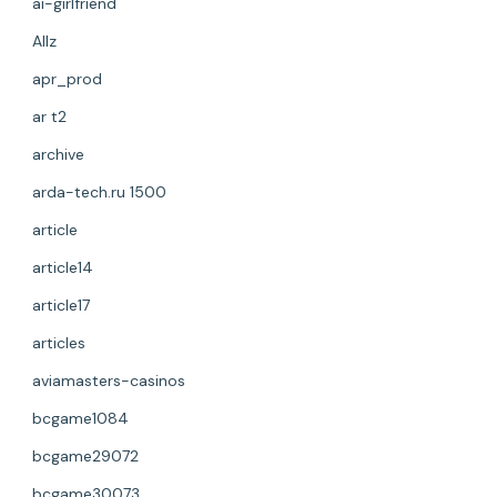
ai-girlfriend
Allz
apr_prod
ar t2
archive
arda-tech.ru 1500
article
article14
article17
articles
aviamasters-casinos
bcgame1084
bcgame29072
bcgame30073