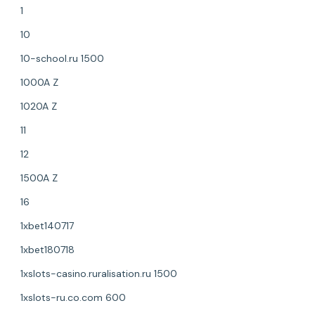
1
10
10-school.ru 1500
1000A Z
1020A Z
11
12
1500A Z
16
1xbet140717
1xbet180718
1xslots-casino.ruralisation.ru 1500
1xslots-ru.co.com 600