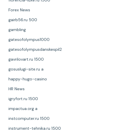
Forex News
gairb56.ru 500
gambling
gatesofolympus1000
gatesofolympusdanskespil2
gavrilovart.ru 1500
gosuslugi-site.ru a
happy-hugo-casino
HR News
igryfort.ru 1500
impactua.org a
instcomputer.ru 1500
instrument-tehnika.ru 1500