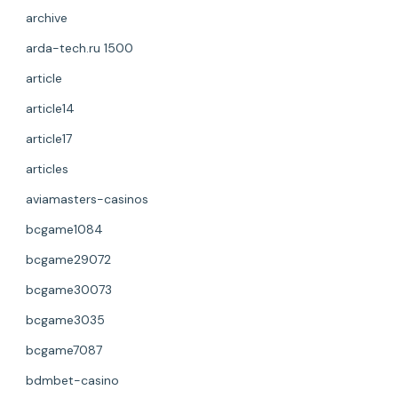
archive
arda-tech.ru 1500
article
article14
article17
articles
aviamasters-casinos
bcgame1084
bcgame29072
bcgame30073
bcgame3035
bcgame7087
bdmbet-casino