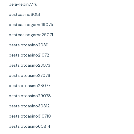
bela-lepin77.ru
bestcasino6081
bestcasinogame19075
bestcasinogame25071
bestslotcasino20811
bestslotcasino21072
bestslotcasino23073
bestslotcasino27076
bestslotcasino28077
bestslotcasino29078
bestslotcasino30812
bestslotcasino310710
bestslotcasino60814