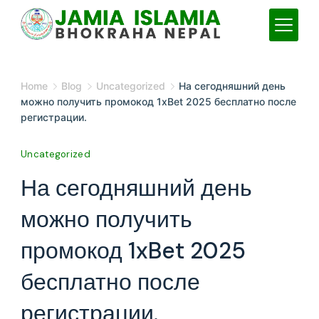
Skip
to
content
JAMIA
Home
Blog
Uncategorized
На сегодняшний день
ISLAMIA
можно получить промокод 1xBet 2025 бесплатно после
регистрации.
Uncategorized
На сегодняшний день
можно получить
промокод 1xBet 2025
бесплатно после
регистрации.