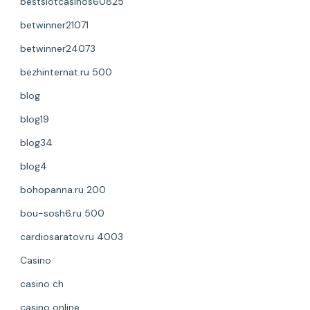
bestslotcasinos60825
betwinner21071
betwinner24073
bezhinternat.ru 500
blog
blog19
blog34
blog4
bohopanna.ru 200
bou-sosh6.ru 500
cardiosaratov.ru 4003
Casino
casino ch
casino online