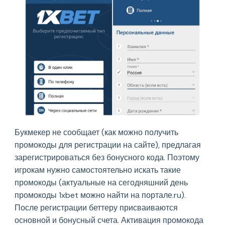
Букмекер не сообщает (как можно получить
промокоды для регистрации на сайте), предлагая
зарегистрироваться без бонусного кода. Поэтому
игрокам нужно самостоятельно искать такие
промокоды (актуальные на сегодняшний день
промокоды 1xbet можно найти на портале.ru).
После регистрации беттеру присваиваются
основной и бонусный счета. Активация промокода