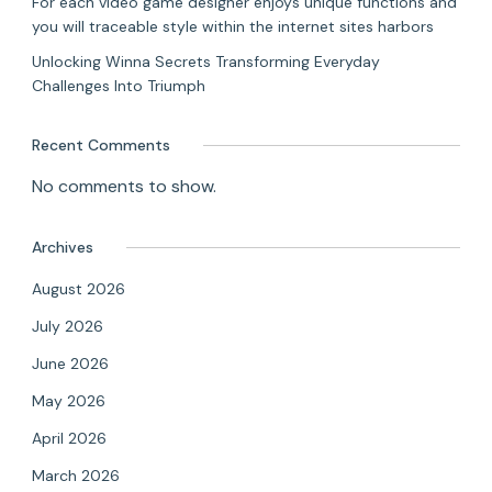
For each video game designer enjoys unique functions and
you will traceable style within the internet sites harbors
Unlocking Winna Secrets Transforming Everyday
Challenges Into Triumph
Recent Comments
No comments to show.
Archives
August 2026
July 2026
June 2026
May 2026
April 2026
March 2026