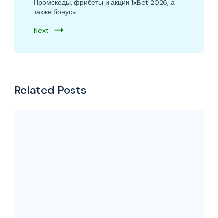
Промокоды, фрибеты и акции 1xBet 2026, а
также бонусы.
Next
Related Posts