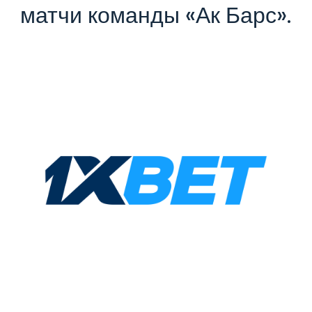
матчи команды «Ак Барс».