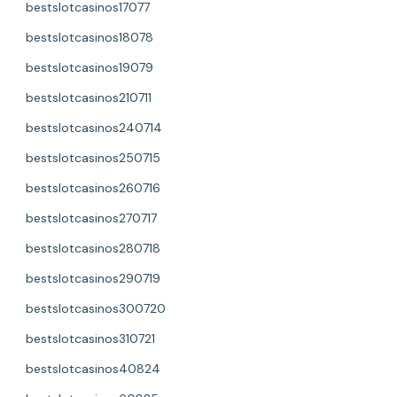
bestslotcasinos17077
bestslotcasinos18078
bestslotcasinos19079
bestslotcasinos210711
bestslotcasinos240714
bestslotcasinos250715
bestslotcasinos260716
bestslotcasinos270717
bestslotcasinos280718
bestslotcasinos290719
bestslotcasinos300720
bestslotcasinos310721
bestslotcasinos40824