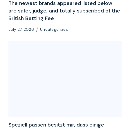
The newest brands appeared listed below
are safer, judge, and totally subscribed of the
British Betting Fee
July 27, 2026
Uncategorized
Speziell passen besitzt mir, dass einige