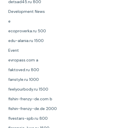
detsad45.ru 800
Development News
e
ecoproverka.ru 500
edu-alania.ru 1500
Event
evropass.com a
faktoved.ru 800
fanstyle.ru 1000
feelyourbody.ru 1500
fishin-frenzy-de.com b
fishin-frenzy-de.de 2000
fivestars-spb.ru 800
florencia-luxe.ru 1500