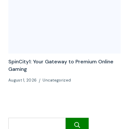
SpinCity1: Your Gateway to Premium Online
Gaming
August 1, 2026
Uncategorized
Search