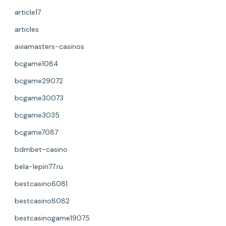
article17
articles
aviamasters-casinos
bcgame1084
bcgame29072
bcgame30073
bcgame3035
bcgame7087
bdmbet-casino
bela-lepin77.ru
bestcasino6081
bestcasino8082
bestcasinogame19075