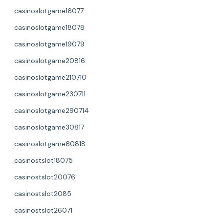
casinoslotgame16077
casinoslotgame18078
casinoslotgame19079
casinoslotgame20816
casinoslotgame210710
casinoslotgame230711
casinoslotgame290714
casinoslotgame30817
casinoslotgame60818
casinostslot18075
casinostslot20076
casinostslot2085
casinostslot26071