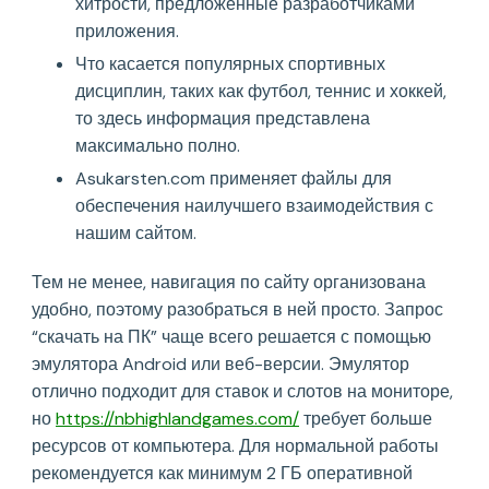
хитрости, предложенные разработчиками
приложения.
Что касается популярных спортивных
дисциплин, таких как футбол, теннис и хоккей,
то здесь информация представлена
максимально полно.
Asukarsten.com применяет файлы для
обеспечения наилучшего взаимодействия с
нашим сайтом.
Тем не менее, навигация по сайту организована
удобно, поэтому разобраться в ней просто. Запрос
“скачать на ПК” чаще всего решается с помощью
эмулятора Android или веб-версии. Эмулятор
отлично подходит для ставок и слотов на мониторе,
но
https://nbhighlandgames.com/
требует больше
ресурсов от компьютера. Для нормальной работы
рекомендуется как минимум 2 ГБ оперативной