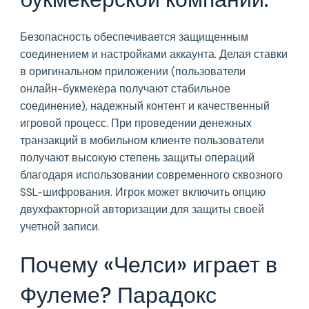
Безопасность обеспечивается защищенным
соединением и настройками аккаунта. Делая ставки
в оригинальном приложении (пользователи
онлайн-букмекера получают стабильное
соединение), надежный контент и качественный
игровой процесс. При проведении денежных
транзакций в мобильном клиенте пользователи
получают высокую степень защиты операций
благодаря использовании современного сквозного
SSL-шифрования. Игрок может включить опцию
двухфакторной авторизации для защиты своей
учетной записи.
Почему «Челси» играет в
Фулеме? Парадокс