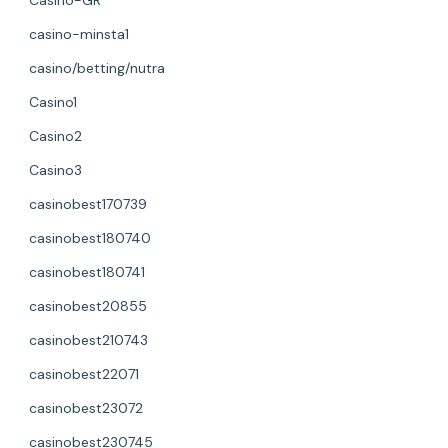
Casino-GR
casino-minsta1
casino/betting/nutra
Casino1
Casino2
Casino3
casinobest170739
casinobest180740
casinobest180741
casinobest20855
casinobest210743
casinobest22071
casinobest23072
casinobest230745