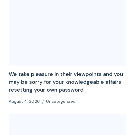
We take pleasure in their viewpoints and you
may be sorry for your knowledgeable affairs
resetting your own password
August 4, 2026
Uncategorized