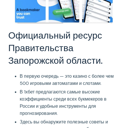
Официальный ресурс
Правительства
Запорожской области.
В первую очередь — это казино с более чем
500 игровыми автоматами и слотами.
В 1хбет предлагаются самые высокие
коэффициенты среди всех букмекеров в
России и удобные инструменты для
прогнозирования.
Здесь вы обнаружите полезные советы и