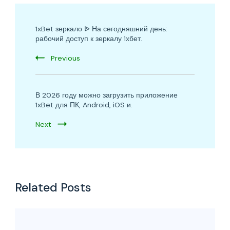
Post
1xBet зеркало ᐉ На сегодняшний день:
Navigation
рабочий доступ к зеркалу 1хбет.
Previous
В 2026 году можно загрузить приложение
1xBet для ПК, Android, iOS и.
Next
Related Posts