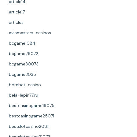
article14
article17
articles
aviamasters-casinos
bcgame1084
bcgame29072
bcgame30073
bcgame3035
bdmbet-casino
bela-lepin77.ru
bestcasinogame19075
bestcasinogame25071
bestslotcasino20811
bestslotcasino21072