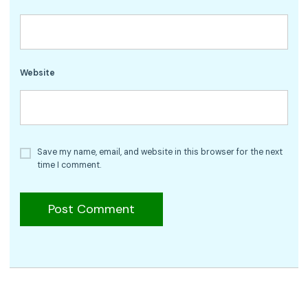
Website
Save my name, email, and website in this browser for the next
time I comment.