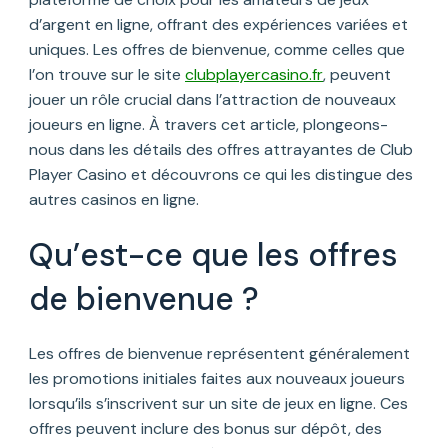
Player
d’argent en ligne, offrant des expériences variées et
Casino
uniques. Les offres de bienvenue, comme celles que
l’on trouve sur le site
clubplayercasino.fr
, peuvent
jouer un rôle crucial dans l’attraction de nouveaux
joueurs en ligne. À travers cet article, plongeons-
nous dans les détails des offres attrayantes de Club
Player Casino et découvrons ce qui les distingue des
autres casinos en ligne.
Qu’est-ce que les offres
de bienvenue ?
Les offres de bienvenue représentent généralement
les promotions initiales faites aux nouveaux joueurs
lorsqu’ils s’inscrivent sur un site de jeux en ligne. Ces
offres peuvent inclure des bonus sur dépôt, des