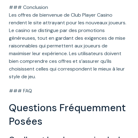
### Conclusion
Les offres de bienvenue de Club Player Casino
rendent le site attrayant pour les nouveaux joueurs.
Le casino se distingue par des promotions
généreuses, tout en gardant des exigences de mise
raisonnables qui permettent aux joueurs de
maximiser leur expérience. Les utilisateurs doivent
bien comprendre ces offres et s’assurer qu’ils
choisissent celles qui correspondent le mieux à leur
style de jeu.
### FAQ
Questions Fréquemment
Posées