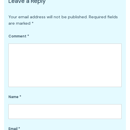
Leave a Reply
Your email address will not be published.
Required fields
are marked
*
Comment
*
Name
*
Email
*