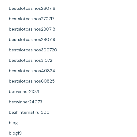
bestslotcasinos260716
bestslotcasinos270717
bestslotcasinos280718
bestslotcasinos290719
bestslotcasinos300720
bestslotcasinos310721
bestslotcasinos40824
bestslotcasinos60825
betwinner21071
betwinner24073
bezhinternat.ru 500
blog
blog19