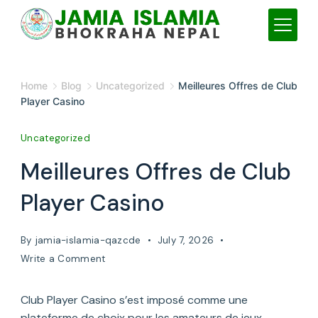
Skip
to
content
JAMIA
Home
Blog
Uncategorized
Meilleures Offres de Club
ISLAMIA
Player Casino
Uncategorized
Meilleures Offres de Club
Player Casino
By
jamia-islamia-qazcde
July 7, 2026
on
Write a Comment
Meilleures
Offres
Club Player Casino s’est imposé comme une
de
plateforme de choix pour les amateurs de jeux
Club