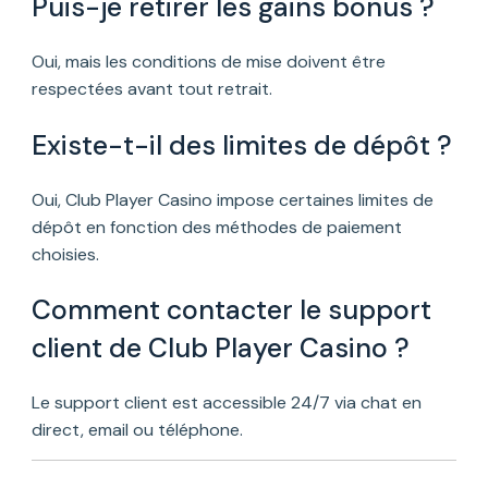
Puis-je retirer les gains bonus ?
Oui, mais les conditions de mise doivent être
respectées avant tout retrait.
Existe-t-il des limites de dépôt ?
Oui, Club Player Casino impose certaines limites de
dépôt en fonction des méthodes de paiement
choisies.
Comment contacter le support
client de Club Player Casino ?
Le support client est accessible 24/7 via chat en
direct, email ou téléphone.