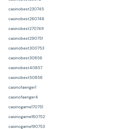
casinobest230745
casinobest260748
casinobest270749
casinobest290751
casinobest300753
casinobest30856
casinobest40857
casinobest50858
casinofaenger1
casinofaenger4
casinogame170751
casinogame180752
casinogame190753