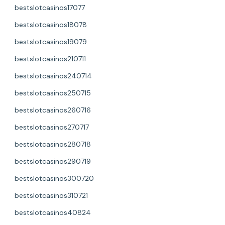
bestslotcasinos17077
bestslotcasinos18078
bestslotcasinos19079
bestslotcasinos210711
bestslotcasinos240714
bestslotcasinos250715
bestslotcasinos260716
bestslotcasinos270717
bestslotcasinos280718
bestslotcasinos290719
bestslotcasinos300720
bestslotcasinos310721
bestslotcasinos40824