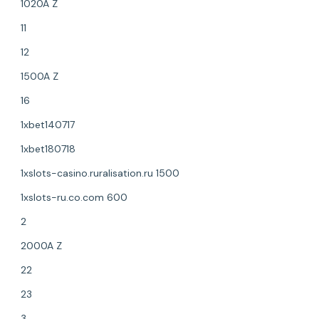
1020A Z
11
12
1500A Z
16
1xbet140717
1xbet180718
1xslots-casino.ruralisation.ru 1500
1xslots-ru.co.com 600
2
2000A Z
22
23
3