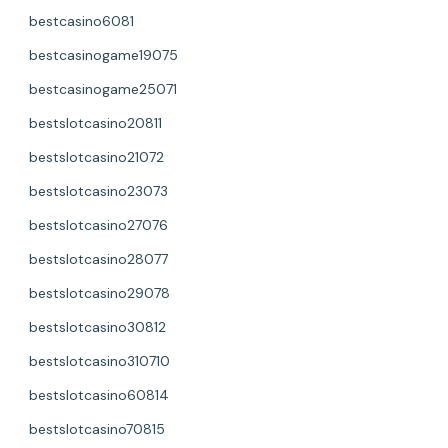
bestcasino6081
bestcasinogame19075
bestcasinogame25071
bestslotcasino20811
bestslotcasino21072
bestslotcasino23073
bestslotcasino27076
bestslotcasino28077
bestslotcasino29078
bestslotcasino30812
bestslotcasino310710
bestslotcasino60814
bestslotcasino70815