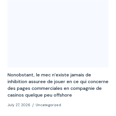
Nonobstant, le mec n’existe jamais de
inhibition assuree de jouer en ce qui concerne
des pages commerciales en compagnie de
casinos quelque peu offshore
July 27, 2026
Uncategorized