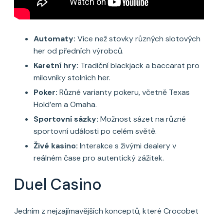
Automaty:
Více než stovky různých slotových
her od předních výrobců.
Karetní hry:
Tradiční blackjack a baccarat pro
milovníky stolních her.
Poker:
Různé varianty pokeru, včetně Texas
Hold’em a Omaha.
Sportovní sázky:
Možnost sázet na různé
sportovní události po celém světě.
Živé kasino:
Interakce s živými dealery v
reálném čase pro autentický zážitek.
Duel Casino
Jedním z nejzajímavějších konceptů, které Crocobet