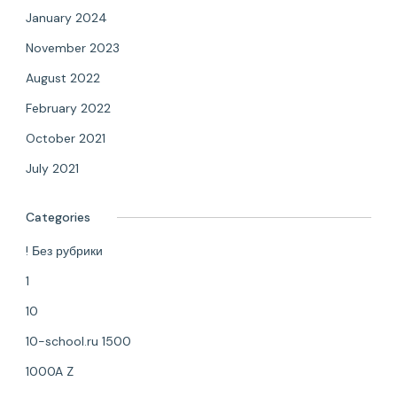
January 2024
November 2023
August 2022
February 2022
October 2021
July 2021
Categories
! Без рубрики
1
10
10-school.ru 1500
1000A Z