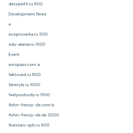
detsad45.ru 800
Development News
e
ecoproverka.ru 500
edu-alania.ru 1500
Event
evropass.com a
faktoved.ru 800
fanstyle.ru 1000
feelyourbody.ru 1500
fishin-frenzy-de.com b
fishin-frenzy-de.de 2000
fivestars-spb.ru 800