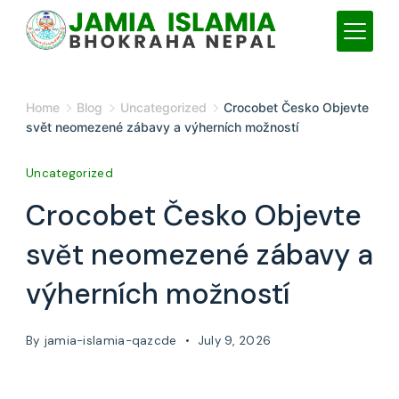
Skip
to
content
JAMIA
Home
Blog
Uncategorized
Crocobet Česko Objevte
ISLAMIA
svět neomezené zábavy a výherních možností
Uncategorized
Crocobet Česko Objevte
svět neomezené zábavy a
výherních možností
By
jamia-islamia-qazcde
July 9, 2026