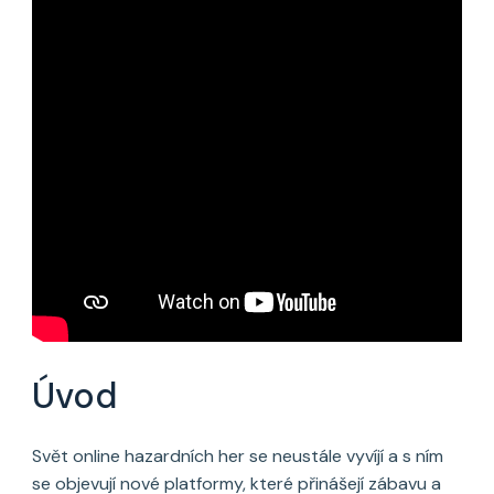
Úvod
Svět online hazardních her se neustále vyvíjí a s ním
se objevují nové platformy, které přinášejí zábavu a