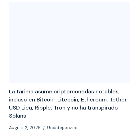
La tarima asume criptomonedas notables,
incluso en Bitcoin, Litecoin, Ethereum, Tether,
USD Lieu, Ripple, Tron y no ha transpirado
Solana
August 2, 2026
Uncategorized