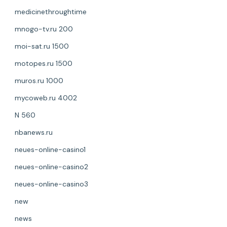
medicinethroughtime
mnogo-tv.ru 200
moi-sat.ru 1500
motopes.ru 1500
muros.ru 1000
mycoweb.ru 4002
N 560
nbanews.ru
neues-online-casino1
neues-online-casino2
neues-online-casino3
new
news