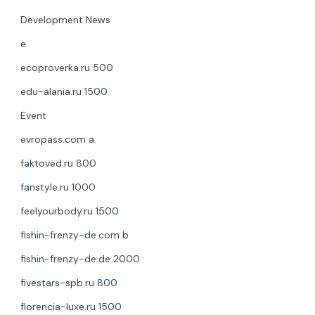
Development News
e
ecoproverka.ru 500
edu-alania.ru 1500
Event
evropass.com a
faktoved.ru 800
fanstyle.ru 1000
feelyourbody.ru 1500
fishin-frenzy-de.com b
fishin-frenzy-de.de 2000
fivestars-spb.ru 800
florencia-luxe.ru 1500