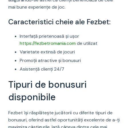
mai bune experiențe de joc.
Caracteristici cheie ale Fezbet:
Interfață prietenoasă și ușor
https://fezbetromania.com
de utilizat
Varietate extinsă de jocuri
Promoții atractive și bonusuri
Asistență clienți 24/7
Tipuri de bonusuri
disponibile
Fezbet își răsplătește jucătorii cu diferite tipuri de
bonusuri, oferind astfel oportunități excelente de a-ți
maximiza câștigurile. Iată câteva dintre cele mai