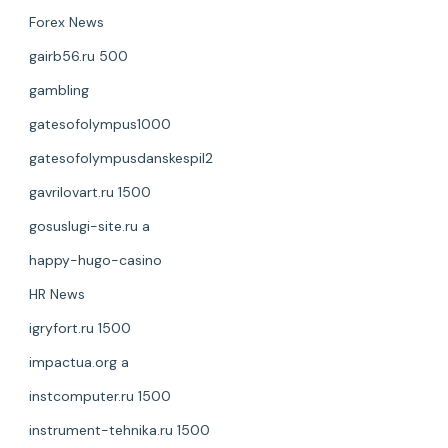
Forex News
gairb56.ru 500
gambling
gatesofolympus1000
gatesofolympusdanskespil2
gavrilovart.ru 1500
gosuslugi-site.ru a
happy-hugo-casino
HR News
igryfort.ru 1500
impactua.org a
instcomputer.ru 1500
instrument-tehnika.ru 1500