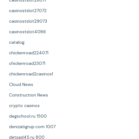
casinostslot26071
casinostslot27072
casinostslot29073
casinostslot4086
catalog
chickenroad224071
chickenroad23071
chickenroad2casinos1
Cloud News
Construction News
crypto casinos
degschool.ru 1500
denizatigrup.com 1007
detsad45.ru 800