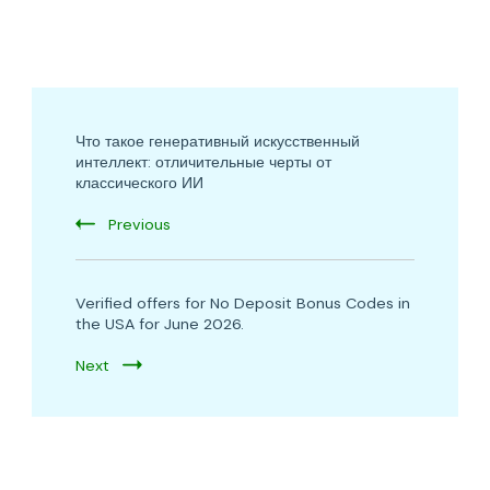
Post
Что такое генеративный искусственный
Navigation
интеллект: отличительные черты от
классического ИИ
Previous
Verified offers for No Deposit Bonus Codes in
the USA for June 2026.
Next