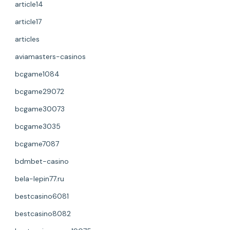
article14
article17
articles
aviamasters-casinos
bcgame1084
bcgame29072
bcgame30073
bcgame3035
bcgame7087
bdmbet-casino
bela-lepin77.ru
bestcasino6081
bestcasino8082