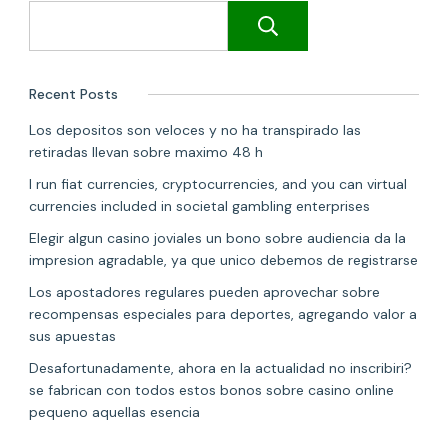
Search
Recent Posts
Los depositos son veloces y no ha transpirado las
retiradas llevan sobre maximo 48 h
I run fiat currencies, cryptocurrencies, and you can virtual
currencies included in societal gambling enterprises
Elegir algun casino joviales un bono sobre audiencia da la
impresion agradable, ya que unico debemos de registrarse
Los apostadores regulares pueden aprovechar sobre
recompensas especiales para deportes, agregando valor a
sus apuestas
Desafortunadamente, ahora en la actualidad no inscribiri?
se fabrican con todos estos bonos sobre casino online
pequeno aquellas esencia