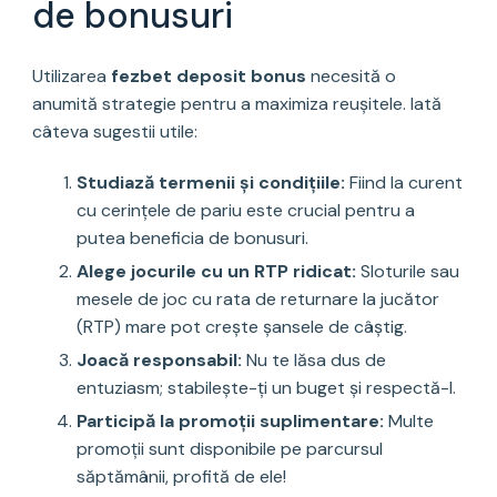
de bonusuri
Utilizarea
fezbet deposit bonus
necesită o
anumită strategie pentru a maximiza reușitele. Iată
câteva sugestii utile:
Studiază termenii și condițiile:
Fiind la curent
cu cerințele de pariu este crucial pentru a
putea beneficia de bonusuri.
Alege jocurile cu un RTP ridicat:
Sloturile sau
mesele de joc cu rata de returnare la jucător
(RTP) mare pot crește șansele de câștig.
Joacă responsabil:
Nu te lăsa dus de
entuziasm; stabilește-ți un buget și respectă-l.
Participă la promoții suplimentare:
Multe
promoții sunt disponibile pe parcursul
săptămânii, profită de ele!