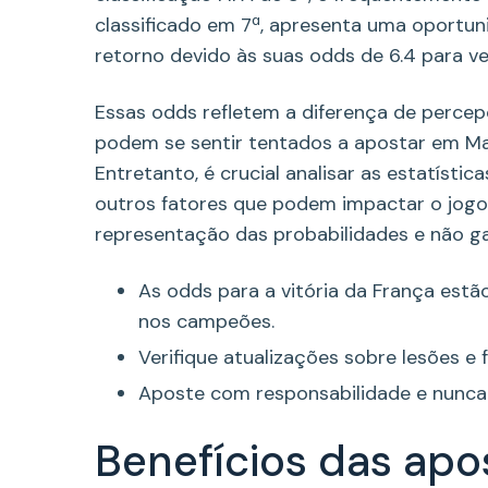
classificado em 7ª, apresenta uma oportu
retorno devido às suas odds de 6.4 para ve
Essas odds refletem a diferença de percep
podem se sentir tentados a apostar em Ma
Entretanto, é crucial analisar as estatísti
outros fatores que podem impactar o jog
representação das probabilidades e não ga
As odds para a vitória da França estã
nos campeões.
Verifique atualizações sobre lesões e 
Aposte com responsabilidade e nunca
Benefícios das apo