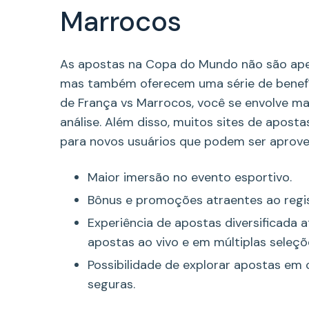
Marrocos
As apostas na Copa do Mundo não são ap
mas também oferecem uma série de benefí
de França vs Marrocos, você se envolve m
análise. Além disso, muitos sites de apo
para novos usuários que podem ser aprovei
Maior imersão no evento esportivo.
Bônus e promoções atraentes ao regis
Experiência de apostas diversificada 
apostas ao vivo e em múltiplas seleçõ
Possibilidade de explorar apostas em
seguras.