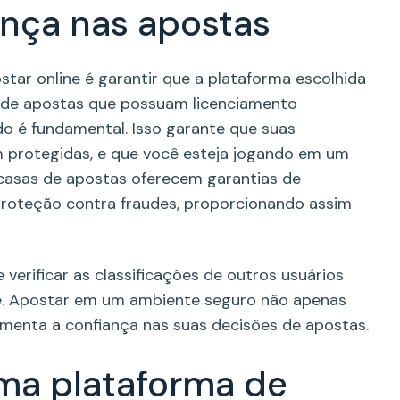
ança nas apostas
ar online é garantir que a plataforma escolhida
as de apostas que possuam licenciamento
 é fundamental. Isso garante que suas
m protegidas, e que você esteja jogando em um
 casas de apostas oferecem garantias de
proteção contra fraudes, proporcionando assim
 verificar as classificações de outros usuários
ite. Apostar em um ambiente seguro não apenas
enta a confiança nas suas decisões de apostas.
uma plataforma de