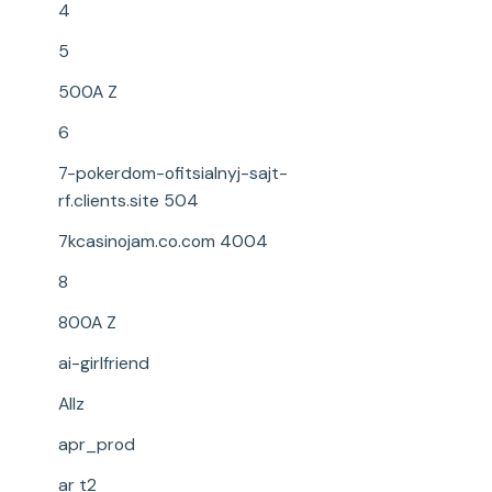
4
5
500A Z
6
7-pokerdom-ofitsialnyj-sajt-
rf.clients.site 504
7kcasinojam.co.com 4004
8
800A Z
ai-girlfriend
Allz
apr_prod
ar t2