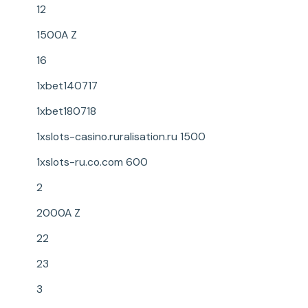
12
1500A Z
16
1xbet140717
1xbet180718
1xslots-casino.ruralisation.ru 1500
1xslots-ru.co.com 600
2
2000A Z
22
23
3