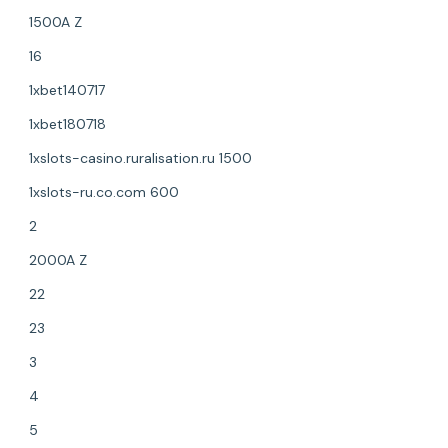
1500A Z
16
1xbet140717
1xbet180718
1xslots-casino.ruralisation.ru 1500
1xslots-ru.co.com 600
2
2000A Z
22
23
3
4
5