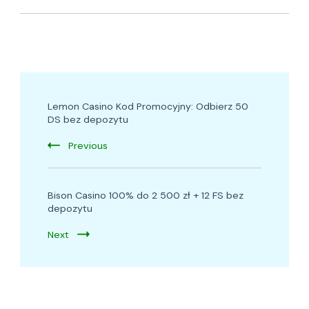
Post
Lemon Casino Kod Promocyjny: Odbierz 50
Navigation
DS bez depozytu
Previous
Bison Casino ️100% do 2 500 zł + 12 FS bez
depozytu
Next