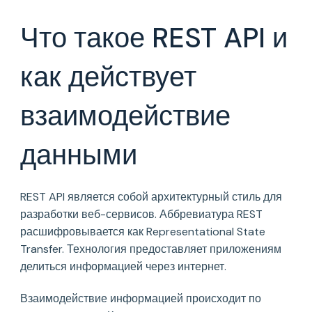
такое
REST
Что такое REST API и
API
и
как
как действует
действует
взаимодействие
взаимодействие
данными
данными
REST API является собой архитектурный стиль для
разработки веб-сервисов. Аббревиатура REST
расшифровывается как Representational State
Transfer. Технология предоставляет приложениям
делиться информацией через интернет.
Взаимодействие информацией происходит по