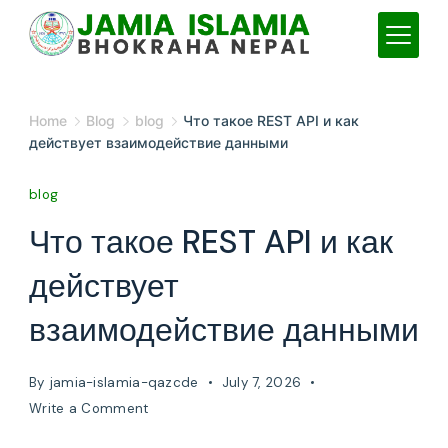
Skip
to
content
JAMIA
Home
Blog
blog
Что такое REST API и как
ISLAMIA
действует взаимодействие данными
blog
Что такое REST API и как
действует
взаимодействие данными
By
jamia-islamia-qazcde
July 7, 2026
on
Write a Comment
Что