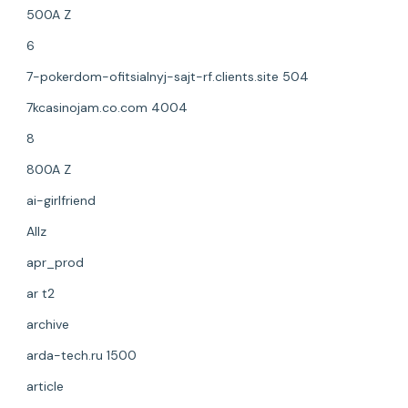
500A Z
6
7-pokerdom-ofitsialnyj-sajt-rf.clients.site 504
7kcasinojam.co.com 4004
8
800A Z
ai-girlfriend
Allz
apr_prod
ar t2
archive
arda-tech.ru 1500
article