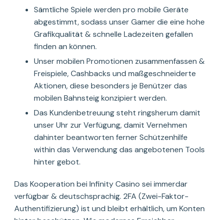
Sämtliche Spiele werden pro mobile Geräte
abgestimmt, sodass unser Gamer die eine hohe
Grafikqualität & schnelle Ladezeiten gefallen
finden an können.
Unser mobilen Promotionen zusammenfassen &
Freispiele, Cashbacks und maßgeschneiderte
Aktionen, diese besonders je Benützer das
mobilen Bahnsteig konzipiert werden.
Das Kundenbetreuung steht ringsherum damit
unser Uhr zur Verfügung, damit Vernehmen
dahinter beantworten ferner Schützenhilfe
within das Verwendung das angebotenen Tools
hinter gebot.
Das Kooperation bei Infinity Casino sei immerdar
verfügbar & deutschsprachig. 2FA (Zwei-Faktor-
Authentifizierung) ist und bleibt erhältlich, um Konten