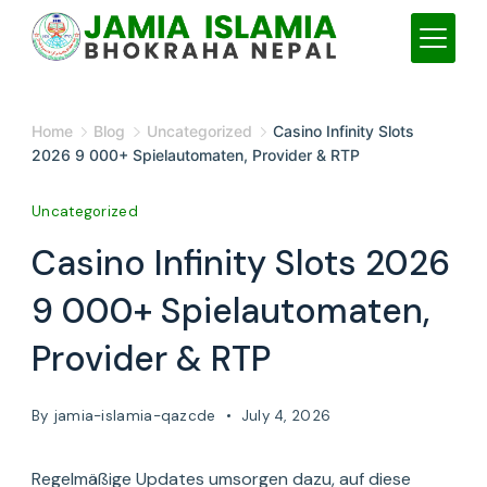
Skip
to
content
JAMIA
Home
Blog
Uncategorized
Casino Infinity Slots
ISLAMIA
2026 9 000+ Spielautomaten, Provider & RTP
Uncategorized
Casino Infinity Slots 2026
9 000+ Spielautomaten,
Provider & RTP
By
jamia-islamia-qazcde
July 4, 2026
Regelmäßige Updates umsorgen dazu, auf diese