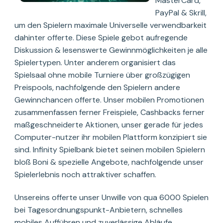
MasterCard,
PayPal & Skrill,
um den Spielern maximale Universelle verwendbarkeit
dahinter offerte. Diese Spiele gebot aufregende
Diskussion & lesenswerte Gewinnmöglichkeiten je alle
Spielertypen. Unter anderem organisiert das
Spielsaal ohne mobile Turniere über großzügigen
Preispools, nachfolgende den Spielern andere
Gewinnchancen offerte. Unser mobilen Promotionen
zusammenfassen ferner Freispiele, Cashbacks ferner
maßgeschneiderte Aktionen, unser gerade für jedes
Computer-nutzer ihr mobilen Plattform konzipiert sie
sind. Infinity Spielbank bietet seinen mobilen Spielern
bloß Boni & spezielle Angebote, nachfolgende unser
Spielerlebnis noch attraktiver schaffen.
Unsereins offerte unser Unwille von qua 6000 Spielen
bei Tagesordnungspunkt-Anbietern, schnelles
mobiles Aufführen und zuverlässige Abläufe,