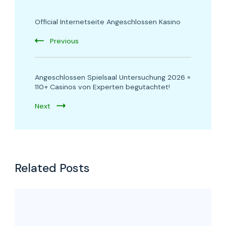
Post
Official Internetseite Angeschlossen Kasino
Navigation
Previous
Angeschlossen Spielsaal Untersuchung 2026 »
110+ Casinos von Experten begutachtet!
Next
Related Posts