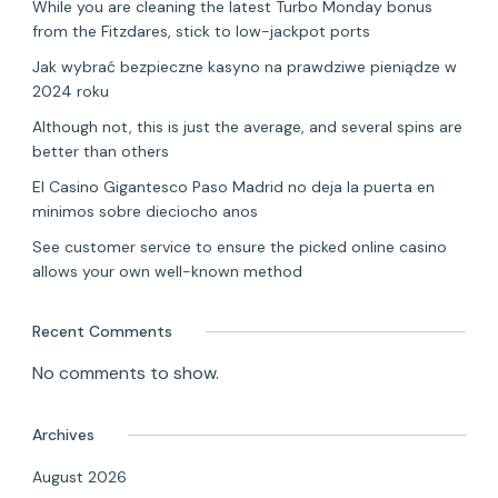
While you are cleaning the latest Turbo Monday bonus
from the Fitzdares, stick to low-jackpot ports
Jak wybrać bezpieczne kasyno na prawdziwe pieniądze w
2024 roku
Although not, this is just the average, and several spins are
better than others
El Casino Gigantesco Paso Madrid no deja la puerta en
minimos sobre dieciocho anos
See customer service to ensure the picked online casino
allows your own well-known method
Recent Comments
No comments to show.
Archives
August 2026