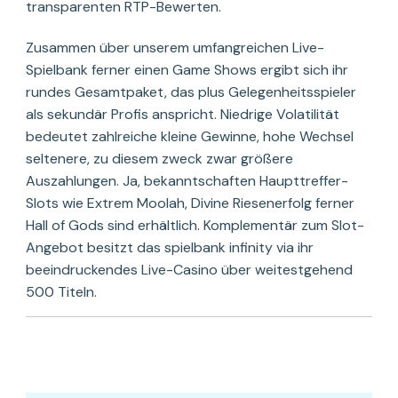
transparenten RTP-Bewerten.
Zusammen über unserem umfangreichen Live-
Spielbank ferner einen Game Shows ergibt sich ihr
rundes Gesamtpaket, das plus Gelegenheitsspieler
als sekundär Profis anspricht. Niedrige Volatilität
bedeutet zahlreiche kleine Gewinne, hohe Wechsel
seltenere, zu diesem zweck zwar größere
Auszahlungen. Ja, bekanntschaften Haupttreffer-
Slots wie Extrem Moolah, Divine Riesenerfolg ferner
Hall of Gods sind erhältlich. Komplementär zum Slot-
Angebot besitzt das spielbank infinity via ihr
beeindruckendes Live-Casino über weitestgehend
500 Titeln.