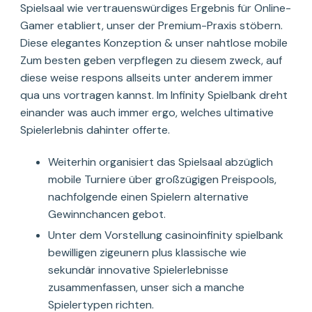
Spielsaal wie vertrauenswürdiges Ergebnis für Online-
Gamer etabliert, unser der Premium-Praxis stöbern.
Diese elegantes Konzeption & unser nahtlose mobile
Zum besten geben verpflegen zu diesem zweck, auf
diese weise respons allseits unter anderem immer
qua uns vortragen kannst. Im Infinity Spielbank dreht
einander was auch immer ergo, welches ultimative
Spielerlebnis dahinter offerte.
Weiterhin organisiert das Spielsaal abzüglich
mobile Turniere über großzügigen Preispools,
nachfolgende einen Spielern alternative
Gewinnchancen gebot.
Unter dem Vorstellung casinoinfinity spielbank
bewilligen zigeunern plus klassische wie
sekundär innovative Spielerlebnisse
zusammenfassen, unser sich a manche
Spielertypen richten.