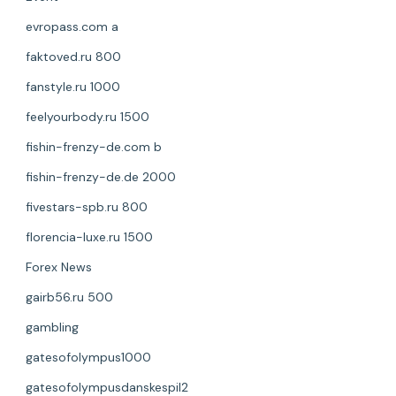
evropass.com a
faktoved.ru 800
fanstyle.ru 1000
feelyourbody.ru 1500
fishin-frenzy-de.com b
fishin-frenzy-de.de 2000
fivestars-spb.ru 800
florencia-luxe.ru 1500
Forex News
gairb56.ru 500
gambling
gatesofolympus1000
gatesofolympusdanskespil2