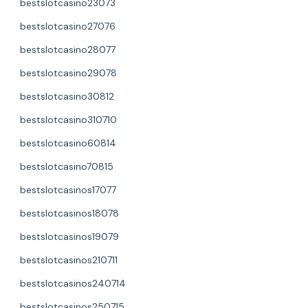
bestslotcasino23073
bestslotcasino27076
bestslotcasino28077
bestslotcasino29078
bestslotcasino30812
bestslotcasino310710
bestslotcasino60814
bestslotcasino70815
bestslotcasinos17077
bestslotcasinos18078
bestslotcasinos19079
bestslotcasinos210711
bestslotcasinos240714
bestslotcasinos250715