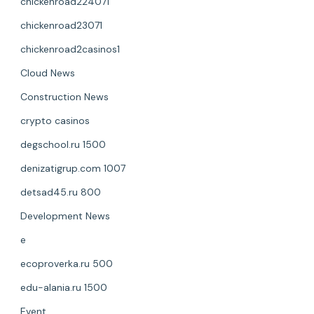
chickenroad224071
chickenroad23071
chickenroad2casinos1
Cloud News
Construction News
crypto casinos
degschool.ru 1500
denizatigrup.com 1007
detsad45.ru 800
Development News
e
ecoproverka.ru 500
edu-alania.ru 1500
Event