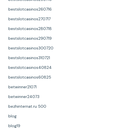
bestslotcasinos260716
bestslotcasinos270717
bestslotcasinos280718
bestslotcasinos290719
bestslotcasinos300720
bestslotcasinos310721
bestslotcasinos40824
bestslotcasinos60825
betwinner21071
betwinner24073
bezhinternat.ru 500
blog
blog19