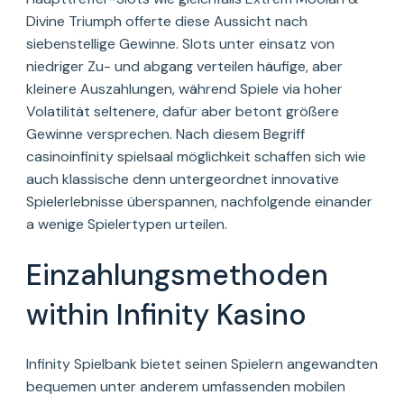
Divine Triumph offerte diese Aussicht nach
siebenstellige Gewinne. Slots unter einsatz von
niedriger Zu- und abgang verteilen häufige, aber
kleinere Auszahlungen, während Spiele via hoher
Volatilität seltenere, dafür aber betont größere
Gewinne versprechen. Nach diesem Begriff
casinoinfinity spielsaal möglichkeit schaffen sich wie
auch klassische denn untergeordnet innovative
Spielerlebnisse überspannen, nachfolgende einander
a wenige Spielertypen urteilen.
Einzahlungsmethoden
within Infinity Kasino
Infinity Spielbank bietet seinen Spielern angewandten
bequemen unter anderem umfassenden mobilen