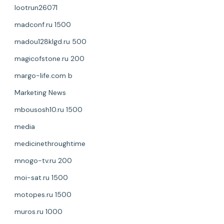
lootrun26071
madconf.ru 1500
madou128klgd.ru 500
magicofstone.ru 200
margo-life.com b
Marketing News
mbousosh10.ru 1500
media
medicinethroughtime
mnogo-tv.ru 200
moi-sat.ru 1500
motopes.ru 1500
muros.ru 1000