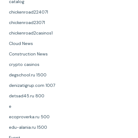
catalog
chickenroad224071
chickenroad23071
chickenroad2casinos1
Cloud News
Construction News
crypto casinos
degschool.ru 1500
denizatigrup.com 1007
detsad45.ru 800
e
ecoproverka.ru 500
edu-alania.ru 1500
Event