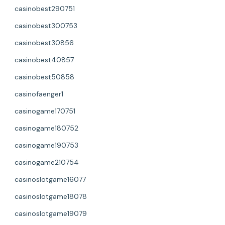
casinobest290751
casinobest300753
casinobest30856
casinobest40857
casinobest50858
casinofaenger1
casinogame170751
casinogame180752
casinogame190753
casinogame210754
casinoslotgame16077
casinoslotgame18078
casinoslotgame19079