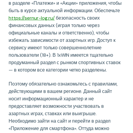
в разделе «Платежи» и «Акции» приложения, чтобы
быть в курсе актуальной информации. Обеспечьте
https://sernur-log.ru/
безопасность своих
финансовых данных (играя только через
официальные каналы и ответственно), чтобы
избежать зависимости от азартных игр. Доступ к
сервису имеют только совершеннолетние
пользователи (18+). В 1xWIN имеется тщательно
продуманный раздел с рынком спортивных ставок
— в котором все категории четко разделены.
Поэтому обязательно ознакомьтесь с правилами,
действующими в вашем регионе. Данный сайт
носит информационный характер и не
предоставляет возможности участвовать в
азартных играх, ставках или выигрыше.
Необходимо зайти на сайт и перейти в раздел
«Приложение для смартфона». Оттуда можно