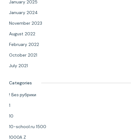
January 2025
January 2024
November 2023
August 2022
February 2022
October 2021
July 2021
Categories
! Без рубрики
1
10
10-school.ru 1500
1000A Z