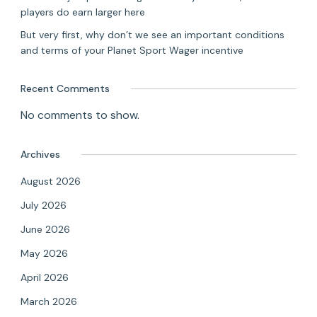
players do earn larger here
But very first, why don’t we see an important conditions
and terms of your Planet Sport Wager incentive
Recent Comments
No comments to show.
Archives
August 2026
July 2026
June 2026
May 2026
April 2026
March 2026