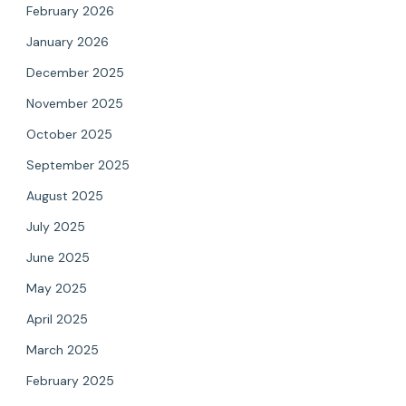
February 2026
January 2026
December 2025
November 2025
October 2025
September 2025
August 2025
July 2025
June 2025
May 2025
April 2025
March 2025
February 2025