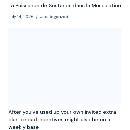
La Puissance de Sustanon dans la Musculation
July 14, 2026
Uncategorized
After you’ve used up your own invited extra
plan, reload incentives might also be on a
weekly base