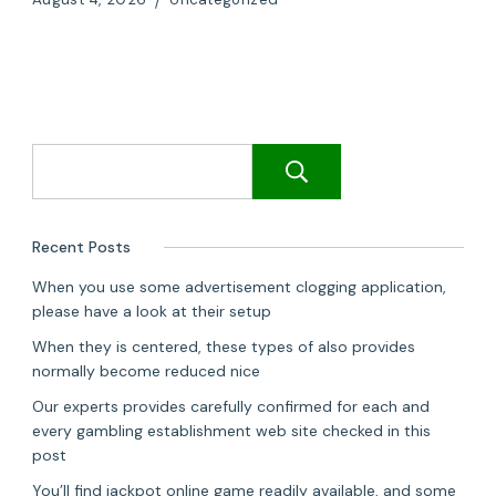
Search
Recent Posts
When you use some advertisement clogging application,
please have a look at their setup
When they is centered, these types of also provides
normally become reduced nice
Our experts provides carefully confirmed for each and
every gambling establishment web site checked in this
post
You’ll find jackpot online game readily available, and some