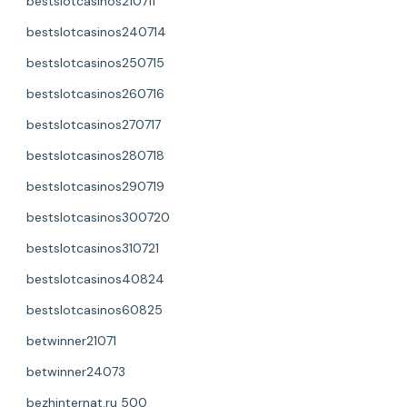
bestslotcasinos210711
bestslotcasinos240714
bestslotcasinos250715
bestslotcasinos260716
bestslotcasinos270717
bestslotcasinos280718
bestslotcasinos290719
bestslotcasinos300720
bestslotcasinos310721
bestslotcasinos40824
bestslotcasinos60825
betwinner21071
betwinner24073
bezhinternat.ru 500