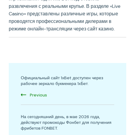
развлечения с реальными крупье. В разделе «Live
Casino» представлены различные игры, которые
проводятся профессиональными дилерами в
режиме онлайн-трансляции через сайт казино.
Post
Официальный сайт 1xBet доступен через
Navigation
рабочее зеркало букмекера 1хБет.
Previous
На сегодняшний день, в мае 2026 года,
действуют промокоды Фонбет для получения
фрибетов FONBET.