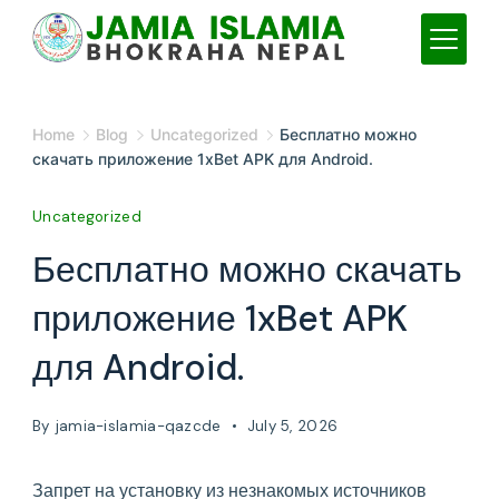
Skip
to
content
JAMIA
Home
Blog
Uncategorized
Бесплатно можно
ISLAMIA
скачать приложение 1xBet APK для Android.
Uncategorized
Бесплатно можно скачать
приложение 1xBet APK
для Android.
By
jamia-islamia-qazcde
July 5, 2026
Запрет на установку из незнакомых источников