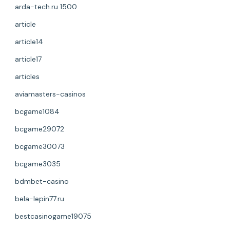
arda-tech.ru 1500
article
article14
article17
articles
aviamasters-casinos
bcgame1084
bcgame29072
bcgame30073
bcgame3035
bdmbet-casino
bela-lepin77.ru
bestcasinogame19075