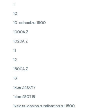
1
10
10-school.ru 1500
1000A Z
1020A Z
11
12
1500A Z
16
1xbet140717
1xbet180718
1xslots-casino.ruralisation.ru 1500