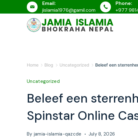
Email:
Phone:
Skip
jislamia1976@gamil.com
+977 981
to
content
JAMIA
ISLAMIA
Home
Blog
Uncategorized
Beleef een sterrenhe
Uncategorized
Beleef een sterrenh
Spinstar Online Ca
By
jamia-islamia-qazcde
July 8, 2026