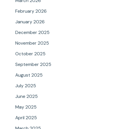
March 2026
February 2026
January 2026
December 2025
November 2025
October 2025
September 2025
August 2025
July 2025
June 2025
May 2025
April 2025
March 2025