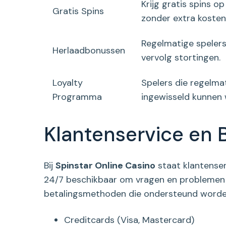
Krijg gratis spins o
Gratis Spins
zonder extra kosten
Regelmatige spelers
Herlaadbonussen
vervolg stortingen.
Loyalty
Spelers die regelma
Programma
ingewisseld kunnen 
Klantenservice en 
Bij
Spinstar Online Casino
staat klantenser
24/7 beschikbaar om vragen en problemen o
betalingsmethoden die ondersteund worde
Creditcards (Visa, Mastercard)