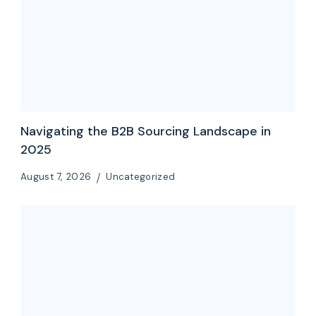
Navigating the B2B Sourcing Landscape in
2025
August 7, 2026
Uncategorized