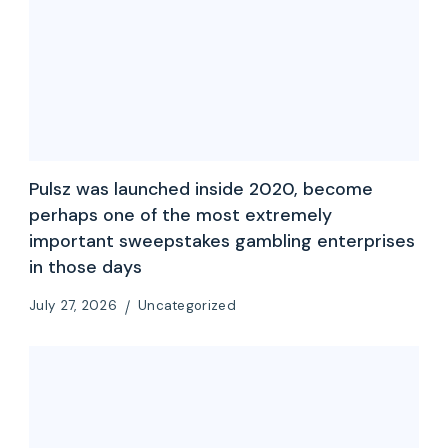
Pulsz was launched inside 2020, become
perhaps one of the most extremely
important sweepstakes gambling enterprises
in those days
July 27, 2026
Uncategorized