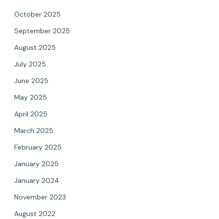
October 2025
September 2025
August 2025
July 2025
June 2025
May 2025
April 2025
March 2025
February 2025
January 2025
January 2024
November 2023
August 2022