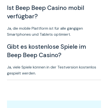
Ist Beep Beep Casino mobil
verfügbar?
Ja, die mobile Plattform ist für alle gängigen
Smartphones und Tablets optimiert.
Gibt es kostenlose Spiele im
Beep Beep Casino?
Ja, viele Spiele können in der Testversion kostenlos
gespielt werden.
Post