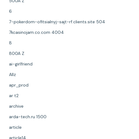
500A Z
6
7-pokerdom-ofitsialnyj-sajt-rf.clients.site 504
7kcasinojam.co.com 4004
8
800A Z
ai-girlfriend
Allz
apr_prod
ar t2
archive
arda-tech.ru 1500
article
article14