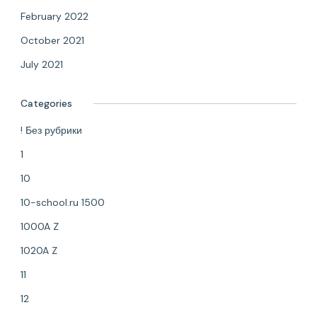
February 2022
October 2021
July 2021
Categories
! Без рубрики
1
10
10-school.ru 1500
1000A Z
1020A Z
11
12