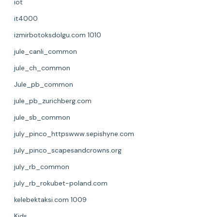
iot
it4000
izmirbotoksdolgu.com 1010
jule_canli_common
jule_ch_common
Jule_pb_common
jule_pb_zurichberg.com
jule_sb_common
july_pinco_httpswww.sepishyne.com
july_pinco_scapesandcrowns.org
july_rb_common
july_rb_rokubet-poland.com
kelebektaksi.com 1009
Kids