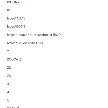
1500A Z
16
1xbet140717
1xbet180718
1xslots-casino.ruralisation.ru 1500
1xslots-ru.co.com 600
2
2000A Z
22
23
3
4
5