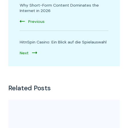
Why Short-Form Content Dominates the
Navigation
Internet in 2026
Previous
HitnSpin Casino: Ein Blick auf die Spielauswahl
Next
Related Posts