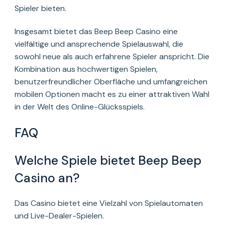
Spieler bieten.
Insgesamt bietet das Beep Beep Casino eine
vielfältige und ansprechende Spielauswahl, die
sowohl neue als auch erfahrene Spieler anspricht. Die
Kombination aus hochwertigen Spielen,
benutzerfreundlicher Oberfläche und umfangreichen
mobilen Optionen macht es zu einer attraktiven Wahl
in der Welt des Online-Glücksspiels.
FAQ
Welche Spiele bietet Beep Beep
Casino an?
Das Casino bietet eine Vielzahl von Spielautomaten
und Live-Dealer-Spielen.