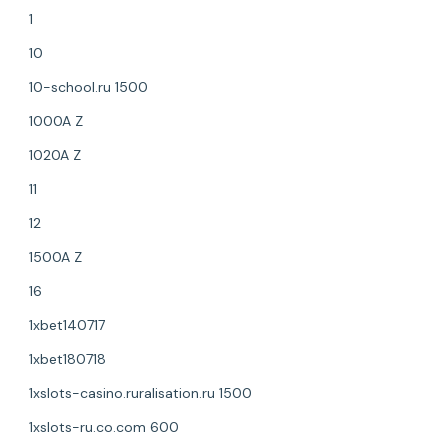
1
10
10-school.ru 1500
1000A Z
1020A Z
11
12
1500A Z
16
1xbet140717
1xbet180718
1xslots-casino.ruralisation.ru 1500
1xslots-ru.co.com 600