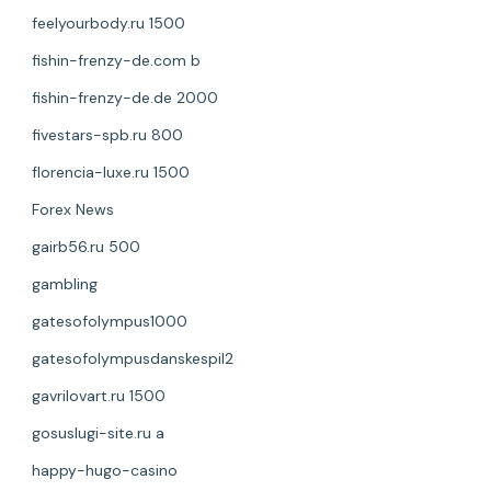
feelyourbody.ru 1500
fishin-frenzy-de.com b
fishin-frenzy-de.de 2000
fivestars-spb.ru 800
florencia-luxe.ru 1500
Forex News
gairb56.ru 500
gambling
gatesofolympus1000
gatesofolympusdanskespil2
gavrilovart.ru 1500
gosuslugi-site.ru a
happy-hugo-casino