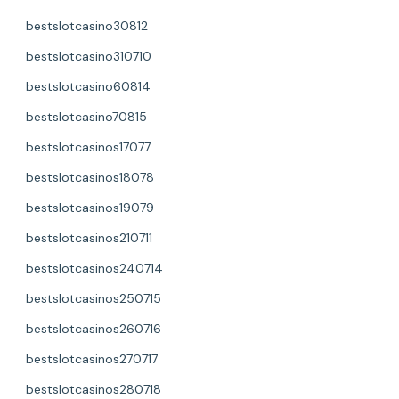
bestslotcasino30812
bestslotcasino310710
bestslotcasino60814
bestslotcasino70815
bestslotcasinos17077
bestslotcasinos18078
bestslotcasinos19079
bestslotcasinos210711
bestslotcasinos240714
bestslotcasinos250715
bestslotcasinos260716
bestslotcasinos270717
bestslotcasinos280718