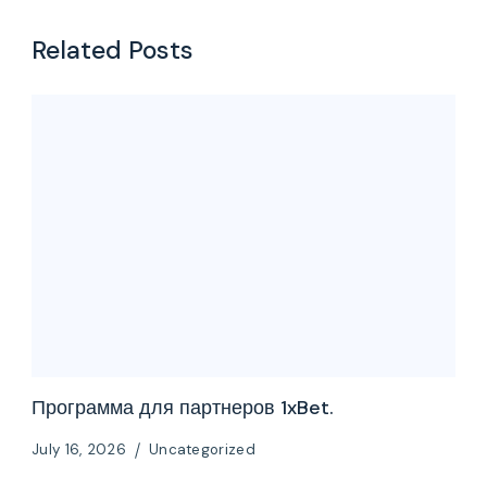
Related Posts
Программа для партнеров 1xBet.
July 16, 2026
Uncategorized