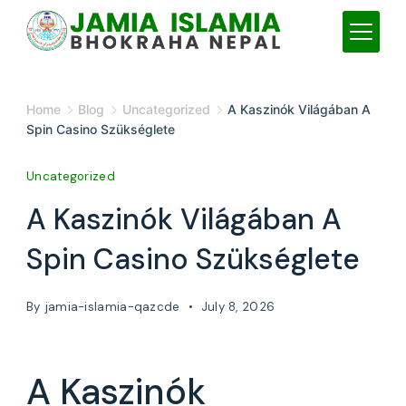
Skip
to
content
JAMIA
Home
Blog
Uncategorized
A Kaszinók Világában A
ISLAMIA
Spin Casino Szükséglete
Uncategorized
A Kaszinók Világában A
Spin Casino Szükséglete
By
jamia-islamia-qazcde
July 8, 2026
A Kaszinók