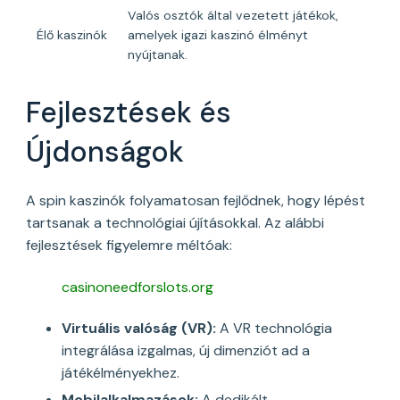
Valós osztók által vezetett játékok,
Élő kaszinók
amelyek igazi kaszinó élményt
nyújtanak.
Fejlesztések és
Újdonságok
A spin kaszinók folyamatosan fejlődnek, hogy lépést
tartsanak a technológiai újításokkal. Az alábbi
fejlesztések figyelemre méltóak:
casinoneedforslots.org
Virtuális valóság (VR):
A VR technológia
integrálása izgalmas, új dimenziót ad a
játékélményekhez.
Mobilalkalmazások:
A dedikált