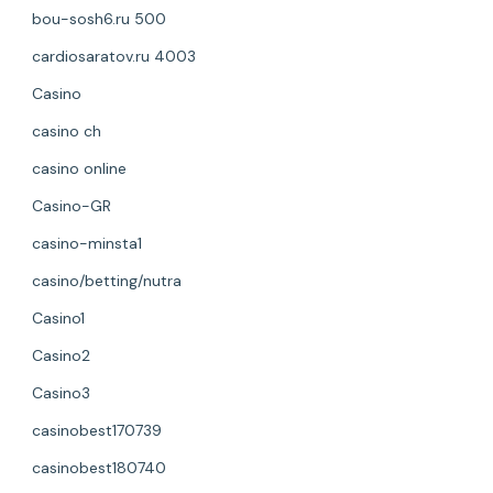
bou-sosh6.ru 500
cardiosaratov.ru 4003
Casino
casino ch
casino online
Casino-GR
casino-minsta1
casino/betting/nutra
Casino1
Casino2
Casino3
casinobest170739
casinobest180740