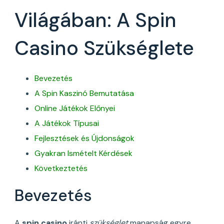
Világában: A Spin
Casino Szükséglete
Bevezetés
A Spin Kaszinó Bemutatása
Online Játékok Előnyei
A Játékok Típusai
Fejlesztések és Újdonságok
Gyakran Ismételt Kérdések
Következtetés
Bevezetés
A
spin casino
iránti
szükséglet
manapság egyre