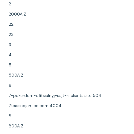
2
2000A Z
22
23
3
4
5
500A Z
6
7-pokerdom-ofitsialnyj-sajt-rf.clients.site 504
7kcasinojam.co.com 4004
8
800A Z