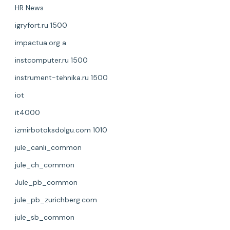
HR News
igryfort.ru 1500
impactua.org a
instcomputer.ru 1500
instrument-tehnika.ru 1500
iot
it4000
izmirbotoksdolgu.com 1010
jule_canli_common
jule_ch_common
Jule_pb_common
jule_pb_zurichberg.com
jule_sb_common