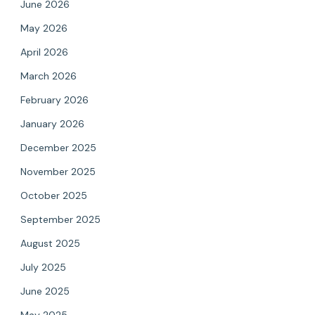
June 2026
May 2026
April 2026
March 2026
February 2026
January 2026
December 2025
November 2025
October 2025
September 2025
August 2025
July 2025
June 2025
May 2025