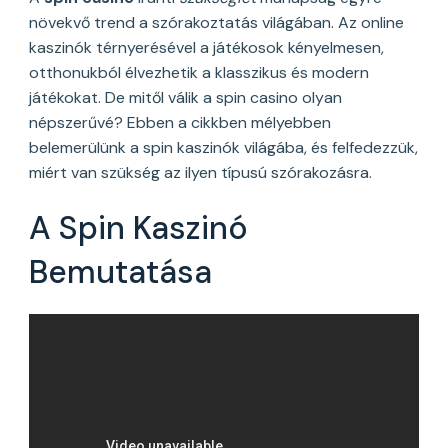
növekvő trend a szórakoztatás világában. Az online
kaszinók térnyerésével a játékosok kényelmesen,
otthonukból élvezhetik a klasszikus és modern
játékokat. De mitől válik a spin casino olyan
népszerűvé? Ebben a cikkben mélyebben
belemerülünk a spin kaszinók világába, és felfedezzük,
miért van szükség az ilyen típusú szórakozásra.
A Spin Kaszinó
Bemutatása