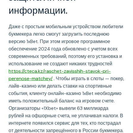
информации.
Даже с простым мобильным устройством любители
букмекера легко смогут загрузить последнюю
версию 1xBet. При этом игровое программное
обеспечение 2024 года обновлено с учетом всех
современных требований, поэтому его установка и
использование не создают никаких трудностей
https://cteca.kz/raschet-zavisshih-stavok-pri-
perenose-matchey/
. Чтобы играть в слоты — покер,
лайв-казино или делать ставки на спортивные
события, клиенту онлайн-казино 1xBet необходимо
иметь положительный баланс на игровом счете.
Организаторы «1Xbet» вывели 63 миллиарда
рублей на офшорные счета, не уплачивая налоги. В
интернете появился сервис для тех, кто пострадал
от деятельности запрещённого в России букмекера.