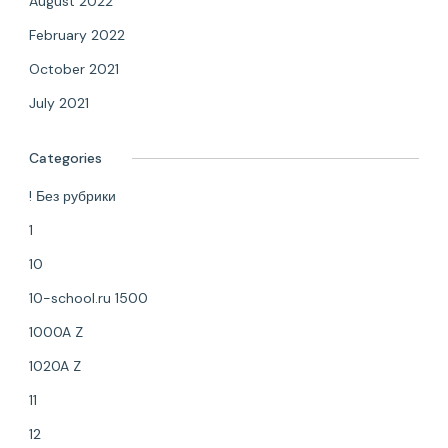
August 2022
February 2022
October 2021
July 2021
Categories
! Без рубрики
1
10
10-school.ru 1500
1000A Z
1020A Z
11
12