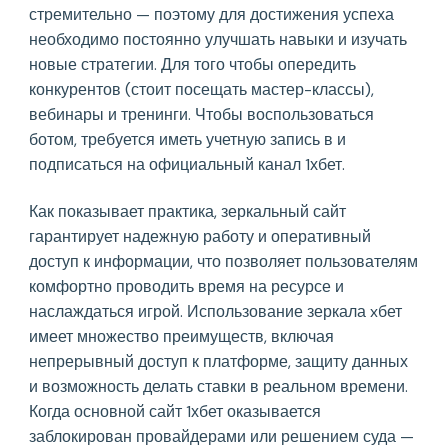
стремительно — поэтому для достижения успеха
необходимо постоянно улучшать навыки и изучать
новые стратегии. Для того чтобы опередить
конкурентов (стоит посещать мастер-классы),
вебинары и тренинги. Чтобы воспользоваться
ботом, требуется иметь учетную запись в и
подписаться на официальный канал 1хбет.
Как показывает практика, зеркальный сайт
гарантирует надежную работу и оперативный
доступ к информации, что позволяет пользователям
комфортно проводить время на ресурсе и
наслаждаться игрой. Использование зеркала xбет
имеет множество преимуществ, включая
непрерывный доступ к платформе, защиту данных
и возможность делать ставки в реальном времени.
Когда основной сайт 1хбет оказывается
заблокирован провайдерами или решением суда —