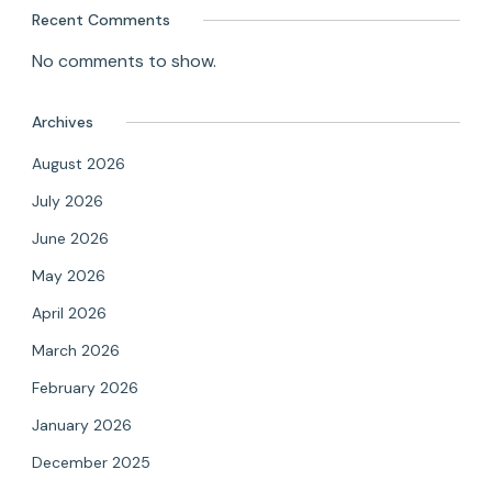
Recent Comments
No comments to show.
Archives
August 2026
July 2026
June 2026
May 2026
April 2026
March 2026
February 2026
January 2026
December 2025