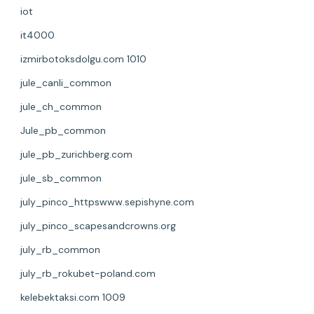
iot
it4000
izmirbotoksdolgu.com 1010
jule_canli_common
jule_ch_common
Jule_pb_common
jule_pb_zurichberg.com
jule_sb_common
july_pinco_httpswww.sepishyne.com
july_pinco_scapesandcrowns.org
july_rb_common
july_rb_rokubet-poland.com
kelebektaksi.com 1009