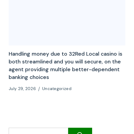
Handling money due to 32Red Local casino is
both streamlined and you will secure, on the
agent providing multiple better-dependent
banking choices
July 29, 2026
Uncategorized