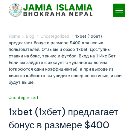
Skip
to
content
JAMIA
Home
Blog
Uncategorized
1xbet (1хбет)
ISLAMIA
предлагает бонус в размере $400 для новых
пользователей. Отзывы и обзор 1xbet. Доступны
ставки на бокс, теннис и футбол. Вход на 1 Икс Бет
Если вы зайдете в аккаунт с «удачного» логина
(откроются одни коэффициенты), а при выходе из
личного кабинета вы увидите совершенно иные, и они
будут выше.
Uncategorized
1xbet (1хбет) предлагает
бонус в размере $400