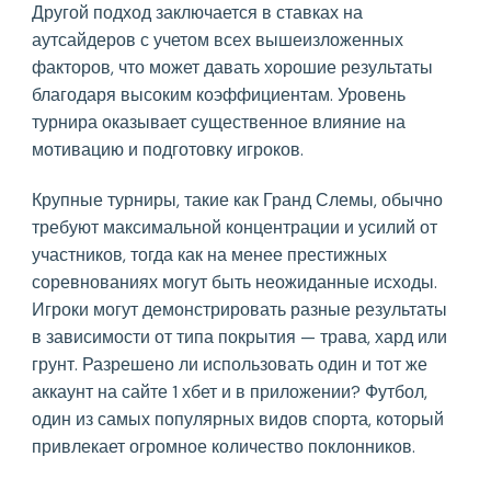
Другой подход заключается в ставках на
аутсайдеров с учетом всех вышеизложенных
факторов, что может давать хорошие результаты
благодаря высоким коэффициентам. Уровень
турнира оказывает существенное влияние на
мотивацию и подготовку игроков.
Крупные турниры, такие как Гранд Слемы, обычно
требуют максимальной концентрации и усилий от
участников, тогда как на менее престижных
соревнованиях могут быть неожиданные исходы.
Игроки могут демонстрировать разные результаты
в зависимости от типа покрытия — трава, хард или
грунт. Разрешено ли использовать один и тот же
аккаунт на сайте 1 хбет и в приложении? Футбол,
один из самых популярных видов спорта, который
привлекает огромное количество поклонников.