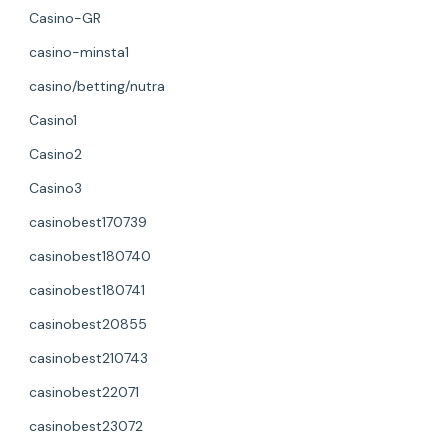
Casino-GR
casino-minsta1
casino/betting/nutra
Casino1
Casino2
Casino3
casinobest170739
casinobest180740
casinobest180741
casinobest20855
casinobest210743
casinobest22071
casinobest23072