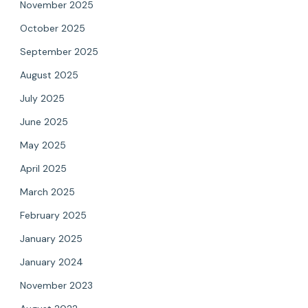
November 2025
October 2025
September 2025
August 2025
July 2025
June 2025
May 2025
April 2025
March 2025
February 2025
January 2025
January 2024
November 2023