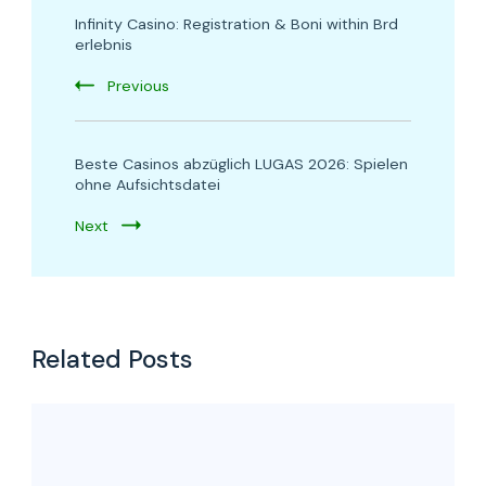
Infinity Casino: Registration & Boni within Brd
Navigation
erlebnis
Previous
Beste Casinos abzüglich LUGAS 2026: Spielen
ohne Aufsichtsdatei
Next
Related Posts