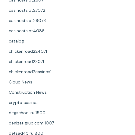
casinostslot27072
casinostslot29073
casinostslot4086
catalog
chickenroad224071
chickenroad23071
chickenroad2casinos1
Cloud News
Construction News
crypto casinos
degschool.ru 1500
denizatigrup.com 1007
detsad45.ru 800